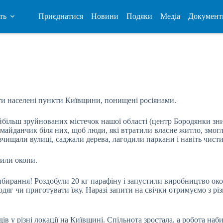
ть
Приєднатися
Новини
Подяки
Медіа
Документ
ти населені пункти Київщини, понищені росіянами.
йбільш зруйнованих містечок нашої області (центр Бородянки з
айданчик біля них, щоб люди, які втратили власне житло, змогли
розчищали вулиці, саджали дерева, лагодили паркани і навіть чист
или окопи.
ирання! Роздобули 20 кг парафіну і запустили виробництво окопн
дяг чи приготувати їжу. Наразі запити на свічки отримуємо з рі
ів у різні локації на Київщині. Спільнота зростала, а робота наби