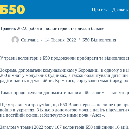
Перейти
до
Про нас
Діяльніс
вмісту
Травень 2022: роботи і волонтерів стає дедалі більше
Світлана
14 Травня, 2022
Б50 Відновлення
У травні волонтери з Б50 продовжили прибирати та відновлюва
Зокрема, допомагали комунальникам у Бородянці, в одному з на
200 кімнат у модульних будинках, а також облаштували дитячий м
радіти навіть під час війни. Крім того, сортували гуманітарку, 
Також продовжували допомагати нашим військовим — завзято р
Ще у травні ми зрозуміли, що Б50 Волонтери — не лише про приб
воїнів в укриттях. З їхньою допомогою можна навіть підсушити о
на постійній основі забезпечуємо ними полк «Азов».
Загалом у травні 2022 року 167 волонтерів Б50 здійснили 16 виїзд