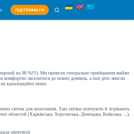
и
ПІДТРИМАТИ
нищений на 90 %!!!). Ми провели генеральне прибирання майже
 комфортно заселитися до нових домівок, а їхні діти змогли
или каналізаційні люки.
их свічок для захисників. Такі свічки освічують й зігрівають
зних областей (Харківська, Херсонська, Донецька, Київська …),
рала обертів)))