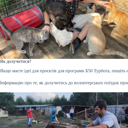
Як долучитися?
Якщо маєте ідеї для проєктів для програми Б50 Турбота, пишіть
Інформацію про те, як долучитись до волонтерських поїздок про