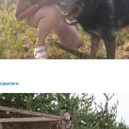
єднатися
.