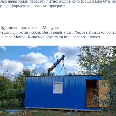
ад налагодили передачу питної води в село Мощун (яка була необх
бу, що сформувалась окрема програма.
ні будиночки для жителів Мощуна;
ку для котів і собак Best Friends у селі Фасова Київської област
і в село Мощун Київської області та інші населені пункти;