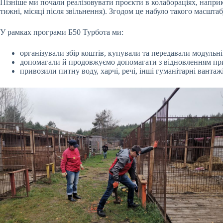
Пізніше ми почали реалізовувати проєкти в колабораціях, наприкл
тижні, місяці після звільнення). Згодом це набуло такого масшта
У рамках програми Б50 Турбота ми:
організували збір коштів, купували та передавали модуль
допомагали й продовжуємо допомагати з відновленням притул
привозили питну воду, харчі, речі, інші гуманітарні вантаж