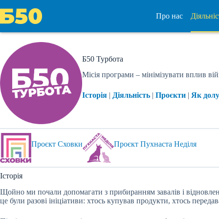
Перейти
до
Про нас
Діяльніс
вмісту
Б50 Турбота
Місія програми – мінімізувати вплив вій
Історія
|
Діяльність
|
Проєкти
|
Як дол
Проєкт Сховки
Проєкт Пухнаста Неділя
Історія
Щойно ми почали допомагати з прибиранням завалів і відновлен
це були разові ініціативи: хтось купував продукти, хтось передав