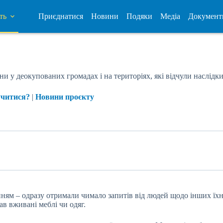
ть
Приєднатися
Новини
Подяки
Медіа
Документ
ни у деокупованих громадах і на територіях, які відчули наслідк
учитися?
|
Новини проєкту
ням – одразу отримали чимало запитів від людей щодо інших їхн
ав вживані меблі чи одяг.