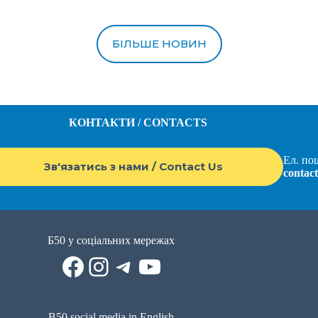
БІЛЬШЕ НОВИН
КОНТАКТИ / CONTACTS
Ел. пош
Зв'язатись з нами / Contact Us
contac
Б50 у соціальних мережах
Facebook
Instagram
Telegram
YouTube
B50 social media in English