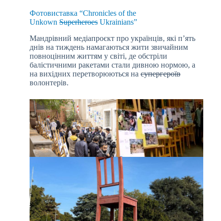
Фотовиставка “Chronicles of the
Unkown
Superheroes
Ukrainians”
Мандрівний медіапроєкт про українців, які п’ять
днів на тиждень намагаються жити звичайним
повноцінним життям у світі, де обстріли
балістичними ракетами стали дивною нормою, а
на вихідних перетворюються на
супергероїв
волонтерів.