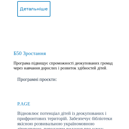
Детальніше
Б50 Зростання
Програма підвищує спроможності деокупованих громад
через навчання дорослих і розвиток здібностей дітей.
Програмні проєкти:
P.AGE
Відновлює потенціал дітей із деокупованих і
прифронтових територій. Забезпечує бібліотеки
якісною розвивальною україномовною
літературою, передаючи видання про науку,