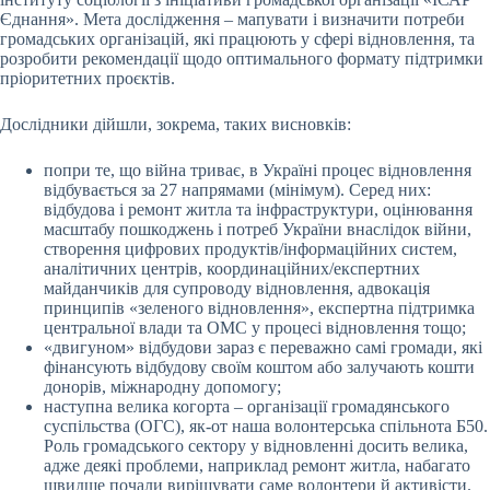
Єднання». Мета дослідження – мапувати і визначити потреби
громадських організацій, які працюють у сфері відновлення, та
розробити рекомендації щодо оптимального формату підтримки
пріоритетних проєктів.
Дослідники дійшли, зокрема, таких висновків:
попри те, що війна триває, в Україні процес відновлення
відбувається за 27 напрямами (мінімум). Серед них:
відбудова і ремонт житла та інфраструктури, оцінювання
масштабу пошкоджень і потреб України внаслідок війни,
створення цифрових продуктів/інформаційних систем,
аналітичних центрів, координаційних/експертних
майданчиків для супроводу відновлення, адвокація
принципів «зеленого відновлення», експертна підтримка
центральної влади та ОМС у процесі відновлення тощо;
«двигуном» відбудови зараз є переважно самі громади, які
фінансують відбудову своїм коштом або залучають кошти
донорів, міжнародну допомогу;
наступна велика когорта – організації громадянського
суспільства (ОГС), як-от наша волонтерська спільнота Б50.
Роль громадського сектору у відновленні досить велика,
адже деякі проблеми, наприклад ремонт житла, набагато
швидше почали вирішувати саме волонтери й активісти.