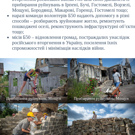
прибирання руйнувань в Ірпені, Бучі, Гостомелі, Ворзелі,
Мощуні, Бородянці, Макарові, Горенці, Гостомелі тощо;
наразі команди волонтерів Б50 надають допомогу в різні
способи – розбирають зруйноване житло, ремонтують
пошкоджені оселі, реконструюють інфраструктурні об’єкти
тощо;
місія Б50 – відновлення громад, постраждалих унаслідок
російського вторгнення в Україну, посилення їхніх
спроможностей і мінімізація наслідків війни.
Прибирання руйнувань, Мощун
Прибирання руйнувань, Мощун