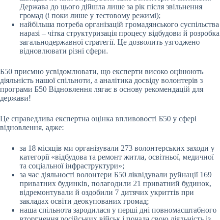
Держава до цього дійшла лише за рік після звільнення
громад (і поки лише у тестовому режимі);
найбільша потреба організацій громадянського суспільства
наразі – чітка структуризація процесу відбудови й розробка
загальнодержавної стратегії. Це дозволить узгоджено
відновлювати різні сфери.
Б50 приємно усвідомлювати, що експерти високо оцінюють
діяльність нашої спільноти, а аналітика досвіду волонтерів з
програми Б50 Відновлення лягає в основу рекомендацій для
держави!
Це справедлива експертна оцінка впливовості Б50 у сфері
відновлення, адже:
за 18 місяців ми організували 273 волонтерських заходи у
категорії «відбудова та ремонт житла, освітньої, медичної
та соціальної інфраструктури»;
за час діяльності волонтери Б50 ліквідували руйнації 169
приватних будинків, полагодили 21 приватний будинок,
відремонтували й оздобили 7 дитячих укриттів при
закладах освіти деокупованих громад;
наша спільнота зародилася у перші дні повномасштабного
вторгнення російських військ і почала свою діяльність із