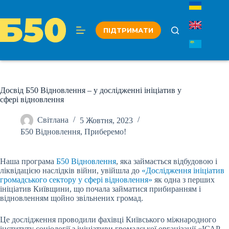
Перейти
до
вмісту
ПІДТРИМАТИ
Досвід Б50 Відновлення – у дослідженні ініціатив у
сфері відновлення
Світлана
5 Жовтня, 2023
Б50 Відновлення
,
Приберемо!
Наша програма
Б50 Відновлення
, яка займається відбудовою і
ліквідацією наслідків війни, увійшла до
«Дослідження ініціатив
громадського сектору у сфері відновлення»
як одна з перших
ініціатив Київщини, що почала займатися прибиранням і
відновленням щойно звільнених громад.
Це дослідження проводили фахівці Київського міжнародного
інституту соціології з ініціативи громадської організації «ІСАР