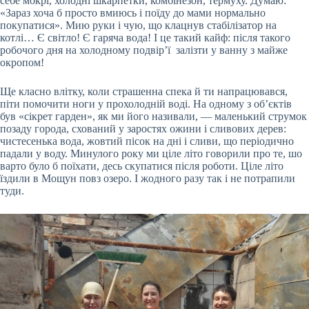
себе мокрі, холодні шкарпетки, комбінезон, термуху. Думаю:
«Зараз хоча б просто вмиюсь і поїду до мами нормально
покупатися». Мию руки і чую, що клацнув стабілізатор на
котлі… Є світло! Є гаряча вода! І це такий кайф: після такого
робочого дня на холодному подвір’ї залізти у ванну з майже
окропом!
Ще класно влітку, коли страшенна спека й ти напрацювався,
піти помочити ноги у прохолодній воді. На одному з об’єктів
був «сікрет гарден», як ми його називали, — маленький струмок
позаду города, схований у заростях ожини і сливових дерев:
чистесенька вода, жовтий пісок на дні і сливи, що періодично
падали у воду. Минулого року ми ціле літо говорили про те, шо
варто було б поїхати, десь скупатися після роботи. Ціле літо
їздили в Мощун повз озеро. І жодного разу так і не потрапили
туди.