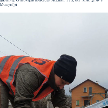
дизайнер суперкарів Mercedes McLaren. І є я, яка тягає цеглу в
Мощуні)))