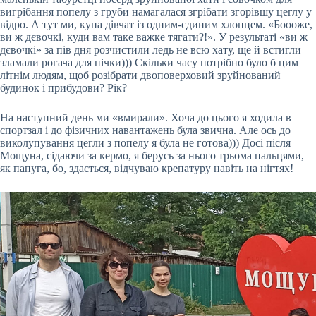
вигрібання попелу з груби намагалася згрібати згорівшу цеглу у
відро. А тут ми, купа дівчат із одним-єдиним хлопцем. «Боооже,
ви ж дєвочкі, куди вам таке важке тягати?!». У результаті «ви ж
дєвочкі» за пів дня розчистили ледь не всю хату, ще й встигли
зламали рогача для пічки))) Скільки часу потрібно було б цим
літнім людям, щоб розібрати двоповерховий зруйнований
будинок і прибудови? Рік?
На наступний день ми «вмирали». Хоча до цього я ходила в
спортзал і до фізичних навантажень була звична. Але ось до
виколупування цегли з попелу я була не готова))) Досі після
Мощуна, сідаючи за кермо, я берусь за нього трьома пальцями,
як папуга, бо, здається, відчуваю крепатуру навіть на нігтях!