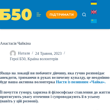
Перейти
до
вмісту
ПІДТРИМАТИ
Анастасія Чайкіна
Наталя
24 Травня, 2023
Герої Б50
,
Країна волонтерів
Якщо на локації ви побачите дівчину, яка гучно розповідає
анекдоти, тримаючи в руках величезну кувалду, це неодмінно
буде наша активна волонтерка
Настя із позивним «Чайка».
Її почуття гумору, харизма й філософське ставлення до життя
притягують увагу оточення і супроводжують її в усьому
(навіть у цій розмові).