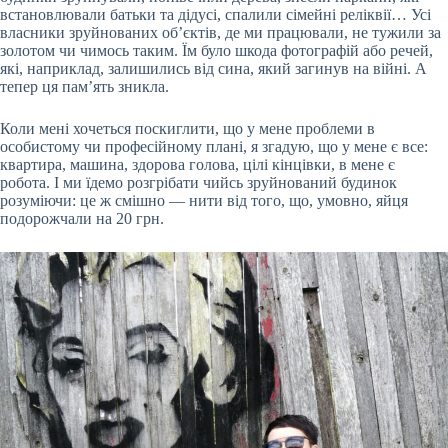
встановлювали батьки та дідусі, спалили сімейні реліквії… Усі
власники зруйнованих об’єктів, де ми працювали, не тужили за
золотом чи чимось таким. Їм було шкода фотографій або речей,
які, наприклад, залишились від сина, який загинув на війні. А
тепер ця пам’ять зникла.
Коли мені хочеться поскиглити, що у мене проблеми в
особистому чи професійному плані, я згадую, що у мене є все:
квартира, машина, здорова голова, цілі кінцівки, в мене є
робота. І ми їдемо розгрібати чийсь зруйнований будинок
розуміючи: це ж смішно — нити від того, що, умовно, яйця
подорожчали на 20 грн.