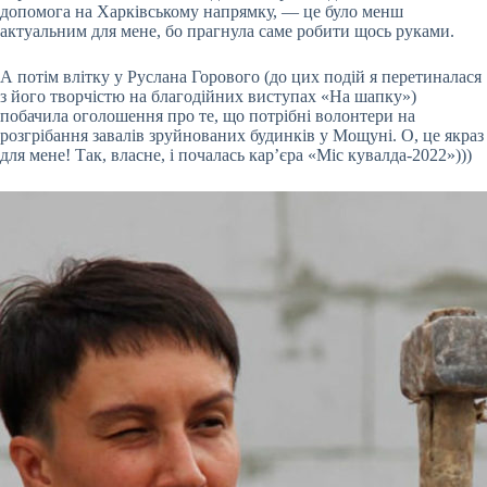
допомога на Харківському напрямку, — це було менш
актуальним для мене, бо прагнула саме робити щось руками.
А потім влітку у Руслана Горового (до цих подій я перетиналася
з його творчістю на благодійних виступах «На шапку»)
побачила оголошення про те, що потрібні волонтери на
розгрібання завалів зруйнованих будинків у Мощуні. О, це якраз
для мене! Так, власне, і почалась кар’єра «Міс кувалда-2022»)))