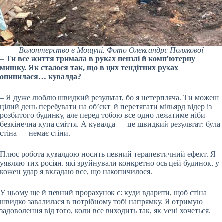
Волонтерство в Мощуні. Фото Олександри Полякової
–
Ти все життя тримала в руках пензлі й комп’ютерну
мишку. Як сталося так, що в цих тендітних руках
опинилася… кувалда?
– Я дуже люблю швидкий результат, бо я нетерпляча. Ти можеш
цілий день перебувати на об’єкті й перетягати мільярд відер із
розбитого будинку, але перед тобою все одно лежатиме ніби
безкінечна купа сміття. А кувалда — це швидкий результат: була
стіна — немає стіни.
Плюс робота кувалдою носить певний терапевтичний ефект. Я
уявляю тих росіян, які зруйнували конкретно ось цей будинок, у
кожен удар я вкладаю все, що накопичилося.
У цьому ще й певний прорахунок є: куди вдарити, щоб стіна
швидко завалилася в потрібному тобі напрямку. Я отримую
задоволення від того, коли все виходить так, як мені хочеться.