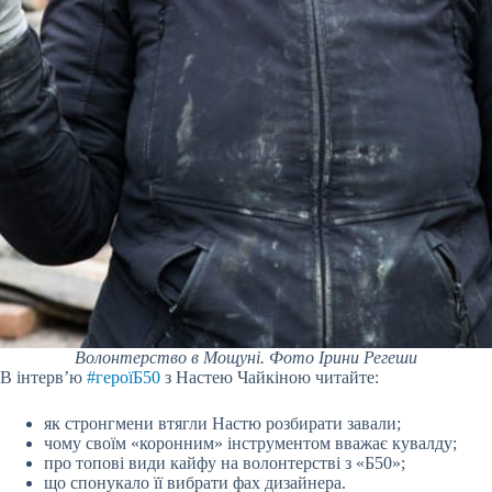
Волонтерство в Мощуні. Фото Ірини Регеши
В інтерв’ю
#героїБ50
з Настею Чайкіною читайте:
як стронгмени втягли Настю розбирати завали;
чому своїм «коронним» інструментом вважає кувалду;
про топові види кайфу на волонтерстві з «Б50»;
що спонукало її вибрати фах дизайнера.