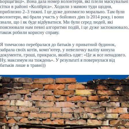
Борщагівці». Вона дала номер волонтерів, які плели маскувальні
сітки в районі «Колібріса». Ходили з мамою туди щодня,
приблизно 2–3 тижні. І це дуже допомогло морально. Там були
волонтери, які брали участь у бойових діях із 2014 року, і вони
знали, що і як буде відбуватися. Ми були серед людей, які
пояснювали нам певні алгоритми подій, і це дуже заспокоювало,
також робили корисну справу.
Я тимчасово перебралася до батьків у приватний будинок,
забрала своїх котів, комп’ютер, у невеличку валізу кинула
документи, гроші, прикраси, якийсь одяг: «Це ж все ненадовго.
Ну, максимум на тиждень». У результаті я повернулася від
батьків лише в травні))