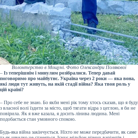
Волонтерство в Мощуні. Фото Олександри Полякової
–
Із теперішнім і минулим розібралися. Тепер давай
поговоримо про майбутнє. Україна через 2 роки — яка вона,
які люди тут живуть, на якій стадії війна? Яка твоя роль у
цій країні?
– Про себе не знаю. Бо якби мені рік тому хтось сказав, що я буду
з власної волі їздити за місто, щоб тягати відра з цеглою, я би не
повірила. Як я вже казала, я досить лінива людина. Мені
подобається стан умовного спокою.
Будь-яка війна закінчується. Ніхто не може передбачити, як саме
та як швидко це станеться. Існує мільйон різних варіантів і