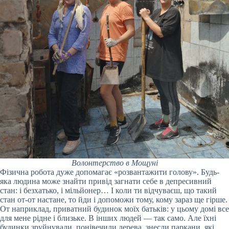
Волонтерство в Мощуні
Фізична робота дуже допомагає «розвантажити голову». Будь-
яка людина може знайти привід загнати себе в депресивний
стан: і безхатько, і мільйонер… І коли ти відчуваєш, що такий
стан от-от настане, то йди і допоможи тому, кому зараз ще гірше.
От наприклад, приватний будинок моїх батьків: у цьому домі все
для мене рідне і близьке. В інших людей — так само. Але їхні
будинки зруйнували, понівечили дерева, знесли паркани, які