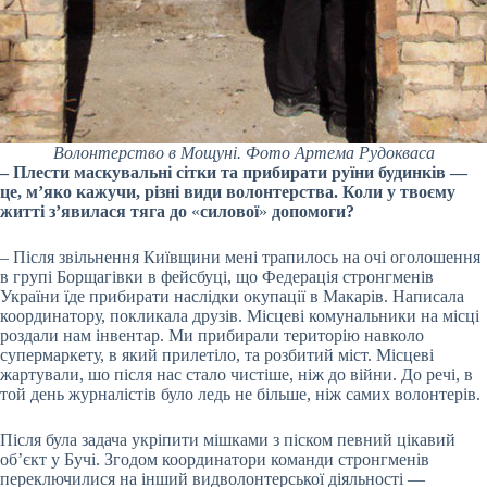
Волонтерство в Мощуні. Фото Артема Рудокваса
– Плести маскувальні сітки та прибирати руїни будинків —
це, м’яко кажучи, різні види волонтерства. Коли у твоєму
житті з’явилася тяга до
«
силової
»
допомоги?
– Після звільнення Київщини мені трапилось на очі оголошення
в групі Борщагівки в фейсбуці, що Федерація стронгменів
України їде прибирати наслідки окупації в Макарів. Написала
координатору, покликала друзів. Місцеві комунальники на місці
роздали нам інвентар. Ми прибирали територію навколо
супермаркету, в який прилетіло, та розбитий міст. Місцеві
жартували, шо після нас стало чистіше, ніж до війни. До речі, в
той день журналістів було ледь не більше, ніж самих волонтерів.
Після була задача укріпити мішками з піском певний цікавий
об’єкт у Бучі. Згодом координатори команди стронгменів
переключилися на інший видволонтерської діяльності —