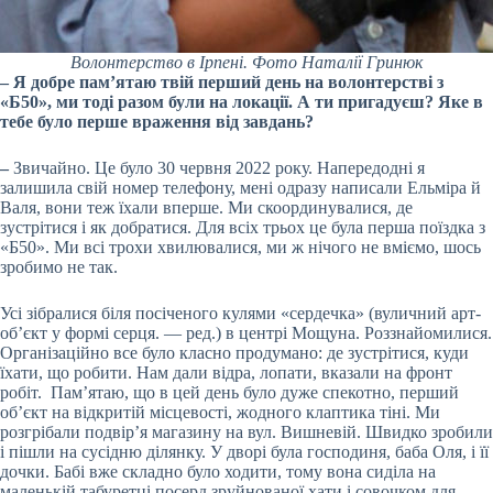
Волонтерство в Ірпені. Фото Наталії Гринюк
– Я добре пам’ятаю твій перший день на волонтерстві з
«Б50», ми тоді разом були на локації. А ти пригадуєш? Яке в
тебе було перше враження від завдань?
–
Звичайно. Це було 30 червня 2022 року. Напередодні я
залишила свій номер телефону, мені одразу написали Ельміра й
Валя, вони теж їхали вперше. Ми скоординувалися, де
зустрітися і як добратися. Для всіх трьох це була перша поїздка з
«Б50». Ми всі трохи хвилювалися, ми ж нічого не вміємо, шось
зробимо не так.
Усі зібралися біля посіченого кулями «сердечка» (вуличний арт-
об’єкт у формі серця. — ред.) в центрі Мощуна. Роззнайомилися.
Організаційно все було класно продумано: де зустрітися, куди
їхати, що робити. Нам дали відра, лопати, вказали на фронт
робіт. Пам’ятаю, що в цей день було дуже спекотно, перший
об’єкт на відкритій місцевості, жодного клаптика тіні. Ми
розгрібали подвір’я магазину на вул. Вишневій. Швидко зробили
і пішли на сусідню ділянку. У дворі була господиня, баба Оля, і її
дочки. Бабі вже складно було ходити, тому вона сиділа на
маленькій табуретці посерд зруйнованої хати і совочком для