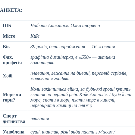
АНКЕТА
:
ПІБ
Чайкіна Анастасія Олександрівна
Місто
Київ
Вік
39 років, день народження — 16 жовтня
Фах,
графічна дизайнерка, в «Б50» — активна
професія
волонтерка
плавання, лежання на дивані, перегляд серіалів,
Хобі
малювання графіки
Коли закінчиться війна, за будь-які гроші купить
Море чи
квиток на перший рейс Київ-Анталія. І буде їсти
гори?
море, спати в морі, пхати море в кишені,
перебирати камінці на пляжі)
Спорт
плавання
дитинства
Улюблена
суші, шашлик, різні види пасти з м’ясом /