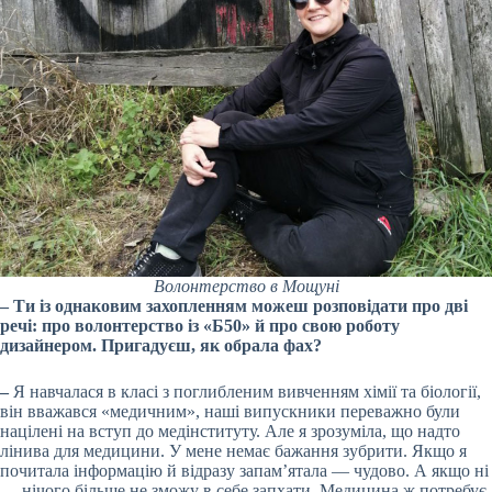
Волонтерство в Мощуні
– Ти із однаковим захопленням можеш розповідати про дві
речі: про волонтерство із «Б50» й про свою роботу
дизайнером. Пригадуєш, як обрала фах?
–
Я навчалася в класі з поглибленим вивченням хімії та біології,
він вважався «медичним», наші випускники переважно були
націлені на вступ до медінституту. Але я зрозуміла, що надто
лінива для медицини. У мене немає бажання зубрити. Якщо я
почитала інформацію й відразу запам’ятала — чудово. А якщо ні
— нічого більше не зможу в себе запхати. Медицина ж потребує