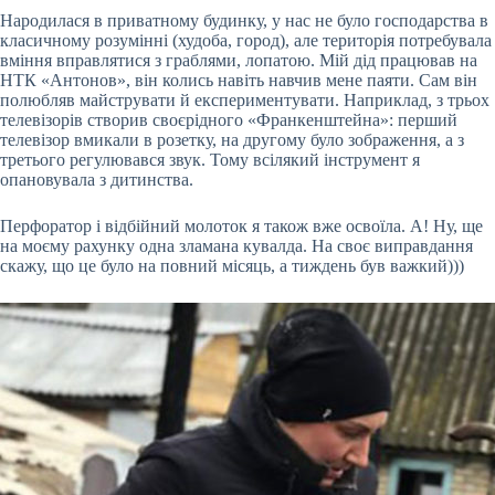
Народилася в приватному будинку, у нас не було господарства в
класичному розумінні (худоба, город), але територія потребувала
вміння вправлятися з граблями, лопатою. Мій дід працював на
НТК «Антонов», він колись навіть навчив мене паяти. Сам він
полюбляв майструвати й експериментувати. Наприклад, з трьох
телевізорів створив своєрідного «Франкенштейна»: перший
телевізор вмикали в розетку, на другому було зображення, а з
третього регулювався звук. Тому всілякий інструмент я
опановувала з дитинства.
Перфоратор і відбійний молоток я також вже освоїла. А! Ну, ще
на моєму рахунку одна зламана кувалда. На своє виправдання
скажу, що це було на повний місяць, а тиждень був важкий)))