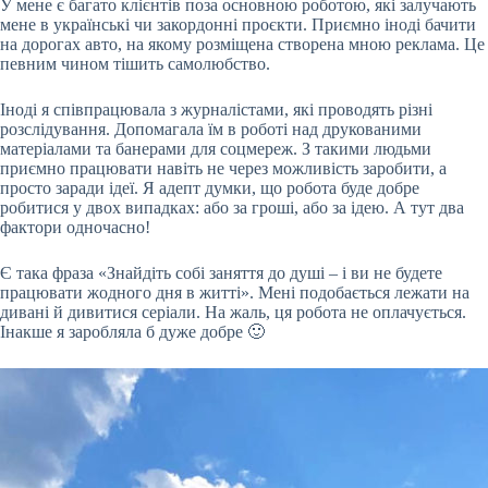
У мене є багато клієнтів поза основною роботою, які залучають
мене в українські чи закордонні проєкти. Приємно іноді бачити
на дорогах авто, на якому розміщена створена мною реклама. Це
певним чином тішить самолюбство.
Іноді я співпрацювала з журналістами, які проводять різні
розслідування. Допомагала їм в роботі над друкованими
матеріалами та банерами для соцмереж. З такими людьми
приємно працювати навіть не через можливість заробити, а
просто заради ідеї. Я адепт думки, що робота буде добре
робитися у двох випадках: або за гроші, або за ідею. А тут два
фактори одночасно!
Є така фраза «Знайдіть собі заняття до душі – і ви не будете
працювати жодного дня в житті». Мені подобається лежати на
дивані й дивитися серіали. На жаль, ця робота не оплачується.
Інакше я заробляла б дуже добре 🙂