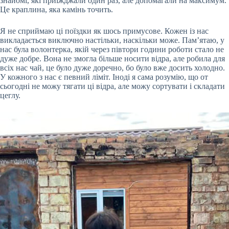
знайомі, які приїжджали один раз, але допомагали на максимум.
Це краплина, яка камінь точить.
Я не сприймаю ці поїздки як шось примусове. Кожен із нас
викладається виключно настільки, наскільки може. Пам’ятаю, у
нас була волонтерка, якій через півтори години роботи стало не
дуже добре. Вона не змогла більше носити відра, але робила для
всіх нас чай, це було дуже доречно, бо було вже досить холодно.
У кожного з нас є певний ліміт. Іноді я сама розумію, що от
сьогодні не можу тягати ці відра, але можу сортувати і складати
цеглу.