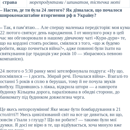
страва
морепродуктами / шпинатом, тістечка моті
– Настю, де ти була 24 лютого? Як дізналася, що почалося
широкомасштабне вторгнення рф в Україну?
–
Так, я пам’ятаю… Але спершу маленька передісторія: моя кума
22 лютого святкує день народження. І от минулого року в цей
час ми обговорювали в нашому дівчачому чаті «Кури-дури» те,
що на кордоні стоять росіяни, сміялися з того, «що ж будемо
робити, якщо почнеться війна?», адже повинні були їхати на
святкування (це традиція уже років 10 — збираємось певною
компанією).
24 лютого о 5:30 ранку мені зателефонувала подруга: «Ну що,
посміялися — і досить. Збирай речі. Почалася війна». Взагалі-то
останні 5 років я сплю в берушах, тому й не почула звуків
вибуху. Піднявшись з ліжка, відкрила штори — а навпроти
будинку Кільцева дорога, паралізована в обидві сторони, до
банкомату під будинком довжелезна черга.
Це якесь непорозуміння! Яке може бути бомбардування в 21
столітті?! Увесь цивілізований світ на все це дивиться, ви що,
зовсім з’їхали з глузду? Що ви робите? — такими були мої
думки. Я досі не вірю в те, що відбувається, хоча минуло вже