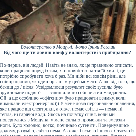
Волонтерство в Мощуні. Фото Ірини Регеши
– Від чого ще ти ловиш кайф у волонтерстві з прибирання?
По-перше, від людей. Навіть не знаю, як це правильно описати,
коли працюєш поряд із тим, хто повністю на твоїй хвилі, це
потрібно спробувати хоча б раз. Ми ніби всі зовсім різні, але
співпрацюємо, як один організм у цей момент. А ще від того, що
бачиш до / після. Усвідомлюєш результат своїх зусиль: було
зруйноване подвір’я — залишили по собі чистий майданчик.
Ой, а ще особливо «офігенно» було працювати взимку, коли
вимикали електроенергію))) У мене дома персональне опалення,
яке працює від електрики, а отже, немає світла — немає ні
тепла, ні гарячої води. Якось на початку січня, коли ми
повернулися з Мощуна, у мене сильно промокли та змерзли
ноги. Було холодно, вогко, починало сутеніти. Повернувшись
додому, розумію, світла нема. А отже, і всього іншого. Стягую із