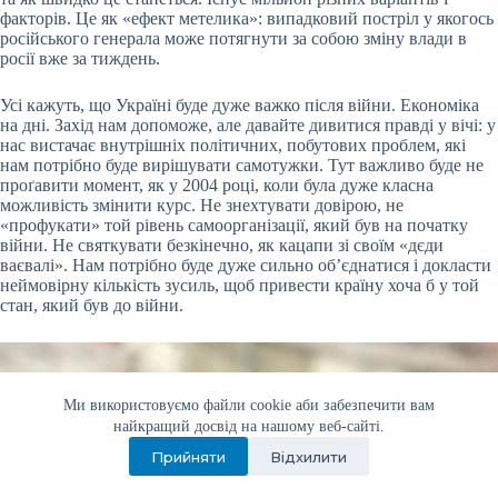
факторів. Це як «ефект метелика»: випадковий постріл у якогось
російського генерала може потягнути за собою зміну влади в
росії вже за тиждень.
Усі кажуть, що Україні буде дуже важко після війни. Економіка
на дні. Захід нам допоможе, але давайте дивитися правді у вічі: у
нас вистачає внутрішніх політичних, побутових проблем, які
нам потрібно буде вирішувати самотужки. Тут важливо буде не
проґавити момент, як у 2004 році, коли була дуже класна
можливість змінити курс. Не знехтувати довірою, не
«профукати» той рівень самоорганізації, який був на початку
війни. Не святкувати безкінечно, як кацапи зі своїм «дєди
ваєвалі». Нам потрібно буде дуже сильно об’єднатися і докласти
неймовірну кількість зусиль, щоб привести країну хоча б у той
стан, який був до війни.
Ми використовуємо файли cookie аби забезпечити вам
найкращий досвід на нашому веб-сайті.
Прийняти
Відхилити