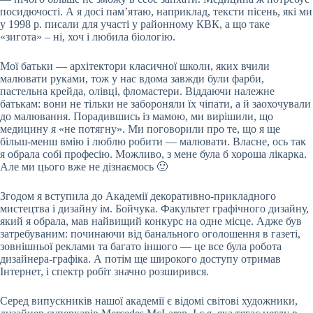
посидючості. А я досі пам’ятаю, наприклад, тексти пісень, які ми
у 1998 р. писали для участі у районному КВК, а що таке
«зигота» – ні, хоч і любила біологію.
Мої батьки — архітектори класичної школи, яких вчили
малювати руками, тож у нас вдома завжди були фарби,
пастельна крейда, олівці, фломастери. Віддаючи належне
батькам: вони не тільки не забороняли їх чіпати, а й заохочували
до малювання. Порадившись із мамою, ми вирішили, що
медицину я «не потягну». Ми поговорили про те, що я ще
більш-менш вмію і люблю робити — малювати. Власне, ось так
я обрала собі професію. Можливо, з мене була б хороша лікарка.
Але ми цього вже не дізнаємось 🙂
Згодом я вступила до Академії декоративно-прикладного
мистецтва і дизайну ім. Бойчука. Факультет графічного дизайну,
який я обрала, мав найвищий конкурс на одне місце. Адже був
затребуваним: починаючи від банального оголошення в газеті,
зовнішньої реклами та багато іншого — це все була робота
дизайнера-графіка. А потім ще широкого доступу отримав
Інтернет, і спектр робіт значно розширився.
Серед випускників нашої академії є відомі світові художники,