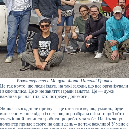
Волонтерство в Мощуні. Фото Наталії Гринюк
Це так круто, що люди їздять на такі заходи, що все організували
і включилися. Це ж не заняття заради заняття. Це — дуже
важлива річ для тих, хто потребує допомоги.
Якщо я сьогодні не приїду — це означатиме, що, умовно, буде
винесено менше відер із цеглою, нерозібрана стіна тощо Тобто
хтось інший повинен зробити цю роботу за тебе. Навіть якщо
волонтер приїде всього на один день – це теж важливо! У мене є