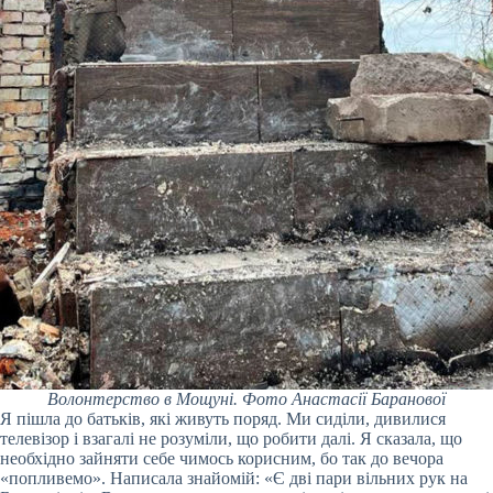
Волонтерство в Мощуні. Фото Анастасії Баранової
Я пішла до батьків, які живуть поряд. Ми сиділи, дивилися
телевізор і взагалі не розуміли, що робити далі. Я сказала, що
необхідно зайняти себе чимось корисним, бо так до вечора
«попливемо». Написала знайомій: «Є дві пари вільних рук на