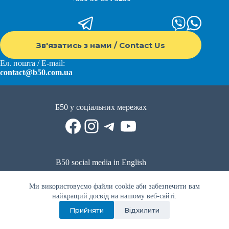
Зв'язатись з нами / Contact Us
Ел. пошта / E-mail:
contact@b50.com.ua
Б50 у соціальних мережах
Facebook
Instagram
Telegram
YouTube
B50 social media in English
Reddit
Facebook
LinkedIn
YouTube
WhatsApp
Ми використовуємо файли cookie аби забезпечити вам
Політика приватності
|
Публічна оферта
|
Умови використання
найкращий досвід на нашому веб-сайті.
Прийняти
Відхилити
Privacy Policy
|
Public offer
|
Terms of use
Всі права захищено © 2022 - 2023. Спільнота волонтерів Б50