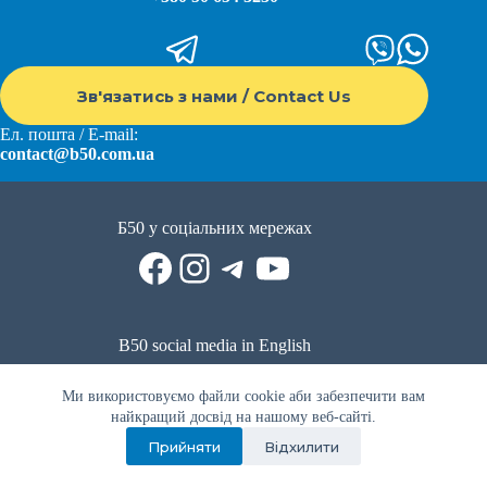
Зв'язатись з нами / Contact Us
Ел. пошта / E-mail:
contact@b50.com.ua
Б50 у соціальних мережах
Facebook
Instagram
Telegram
YouTube
B50 social media in English
Reddit
Facebook
LinkedIn
YouTube
WhatsApp
Ми використовуємо файли cookie аби забезпечити вам
Політика приватності
|
Публічна оферта
|
Умови використання
найкращий досвід на нашому веб-сайті.
Прийняти
Відхилити
Privacy Policy
|
Public offer
|
Terms of use
Всі права захищено © 2022 - 2023. Спільнота волонтерів Б50