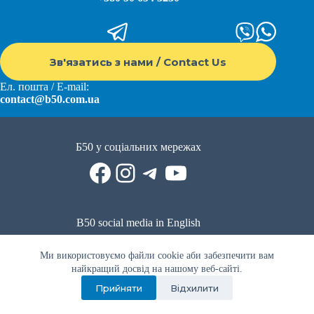
Зв'язатись з нами / Contact Us
Ел. пошта / E-mail:
contact@b50.com.ua
Б50 у соціальних мережах
Facebook
Instagram
Telegram
YouTube
B50 social media in English
Reddit
Facebook
LinkedIn
YouTube
WhatsApp
Ми використовуємо файли cookie аби забезпечити вам
Політика приватності
|
Публічна оферта
|
Умови використання
найкращий досвід на нашому веб-сайті.
Прийняти
Відхилити
Privacy Policy
|
Public offer
|
Terms of use
Всі права захищено © 2022 - 2023. Спільнота волонтерів Б50