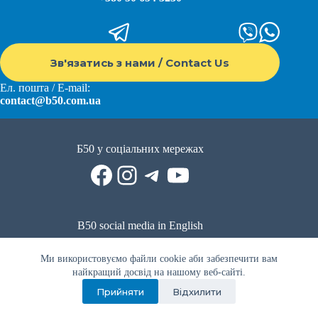
Зв'язатись з нами / Contact Us
Ел. пошта / E-mail:
contact@b50.com.ua
Б50 у соціальних мережах
Facebook
Instagram
Telegram
YouTube
B50 social media in English
Reddit
Facebook
LinkedIn
YouTube
WhatsApp
Ми використовуємо файли cookie аби забезпечити вам
Політика приватності
|
Публічна оферта
|
Умови використання
найкращий досвід на нашому веб-сайті.
Прийняти
Відхилити
Privacy Policy
|
Public offer
|
Terms of use
Всі права захищено © 2022 - 2023. Спільнота волонтерів Б50