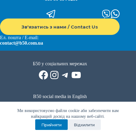
Зв'язатись з нами / Contact Us
Ел. пошта / E-mail:
contact@b50.com.ua
Б50 у соціальних мережах
Facebook
Instagram
Telegram
YouTube
B50 social media in English
Reddit
Facebook
LinkedIn
YouTube
WhatsApp
Ми використовуємо файли cookie аби забезпечити вам
Політика приватності
|
Публічна оферта
|
Умови використання
найкращий досвід на нашому веб-сайті.
Прийняти
Відхилити
Privacy Policy
|
Public offer
|
Terms of use
Всі права захищено © 2022 - 2023. Спільнота волонтерів Б50