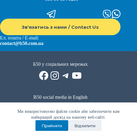
Зв'язатись з нами / Contact Us
Ел. пошта / E-mail:
contact@b50.com.ua
Б50 у соціальних мережах
Facebook
Instagram
Telegram
YouTube
B50 social media in English
Reddit
Facebook
LinkedIn
YouTube
WhatsApp
Ми використовуємо файли cookie аби забезпечити вам
Політика приватності
|
Публічна оферта
|
Умови використання
найкращий досвід на нашому веб-сайті.
Прийняти
Відхилити
Privacy Policy
|
Public offer
|
Terms of use
Всі права захищено © 2022 - 2023. Спільнота волонтерів Б50