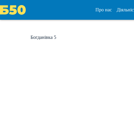
Перейти
до
Про нас
Діяльніс
вмісту
Богданівка 5