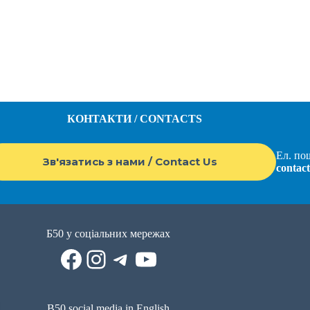
КОНТАКТИ / CONTACTS
Ел. пош
Зв'язатись з нами / Contact Us
contac
Б50 у соціальних мережах
Facebook
Instagram
Telegram
YouTube
B50 social media in English