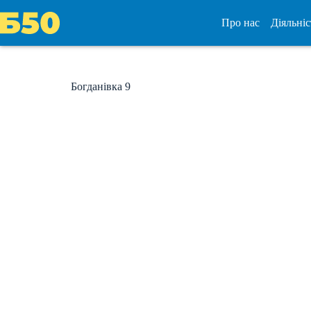
Перейти
до
Про нас
Діяльніс
вмісту
Богданівка 9