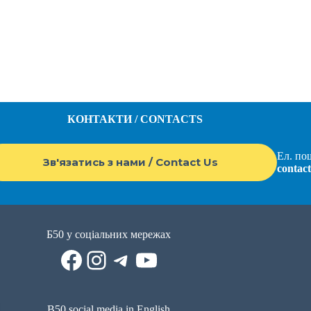
КОНТАКТИ / CONTACTS
Ел. пош
Зв'язатись з нами / Contact Us
contac
Б50 у соціальних мережах
Facebook
Instagram
Telegram
YouTube
B50 social media in English