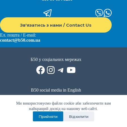
Зв'язатись з нами / Contact Us
Ел. пошта / E-mail:
contact@b50.com.ua
Б50 у соціальних мережах
Facebook
Instagram
Telegram
YouTube
B50 social media in English
Reddit
Facebook
LinkedIn
YouTube
WhatsApp
Ми використовуємо файли cookie аби забезпечити вам
Політика приватності
|
Публічна оферта
|
Умови використання
найкращий досвід на нашому веб-сайті.
Прийняти
Відхилити
Privacy Policy
|
Public offer
|
Terms of use
Всі права захищено © 2022 - 2023. Спільнота волонтерів Б50