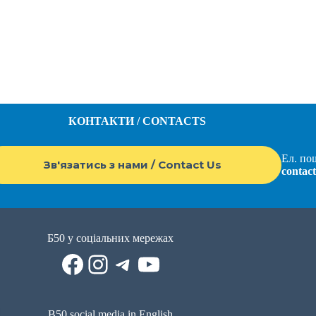
КОНТАКТИ / CONTACTS
Ел. пош
Зв'язатись з нами / Contact Us
contac
Б50 у соціальних мережах
Facebook
Instagram
Telegram
YouTube
B50 social media in English