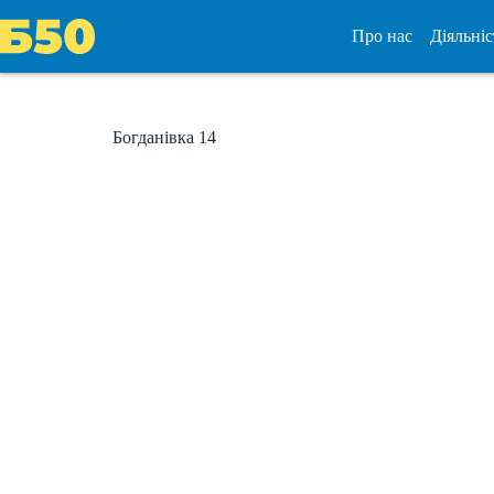
Перейти
до
Про нас
Діяльніс
вмісту
Богданівка 14