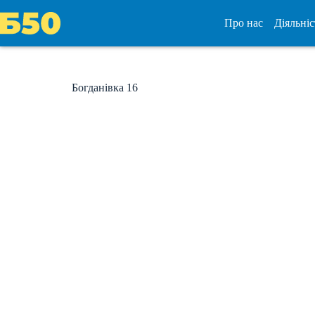
Перейти
до
Про нас
Діяльніс
вмісту
Богданівка 16