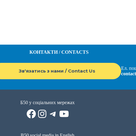
КОНТАКТИ / CONTACTS
Ел. пош
Зв'язатись з нами / Contact Us
contac
Б50 у соціальних мережах
Facebook
Instagram
Telegram
YouTube
B50 social media in English