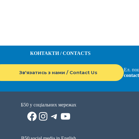
КОНТАКТИ / CONTACTS
Ел. пош
Зв'язатись з нами / Contact Us
contac
Б50 у соціальних мережах
Facebook
Instagram
Telegram
YouTube
B50 social media in English