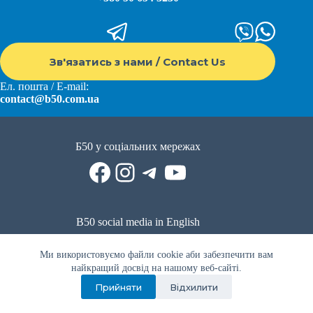
Зв'язатись з нами / Contact Us
Ел. пошта / E-mail:
contact@b50.com.ua
Б50 у соціальних мережах
Facebook
Instagram
Telegram
YouTube
B50 social media in English
Reddit
Facebook
LinkedIn
YouTube
WhatsApp
Ми використовуємо файли cookie аби забезпечити вам
Політика приватності
|
Публічна оферта
|
Умови використання
найкращий досвід на нашому веб-сайті.
Прийняти
Відхилити
Privacy Policy
|
Public offer
|
Terms of use
Всі права захищено © 2022 - 2023. Спільнота волонтерів Б50