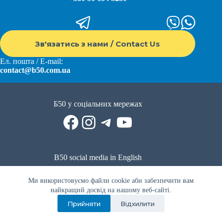
Зв'язатись з нами / Contact Us
Ел. пошта / E-mail:
contact@b50.com.ua
Б50 у соціальних мережах
Facebook
Instagram
Telegram
YouTube
B50 social media in English
Reddit
Facebook
LinkedIn
YouTube
WhatsApp
Ми використовуємо файли cookie аби забезпечити вам
Політика приватності
|
Публічна оферта
|
Умови використання
найкращий досвід на нашому веб-сайті.
Прийняти
Відхилити
Privacy Policy
|
Public offer
|
Terms of use
Всі права захищено © 2022 - 2023. Спільнота волонтерів Б50