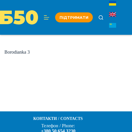
Перейти
до
вмісту
ПІДТРИМАТИ
Borodianka 3
КОНТАКТИ / CONTACTS
Телефон / Phone:
+380 50 654 3230