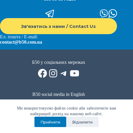
Зв'язатись з нами / Contact Us
Ел. пошта / E-mail:
contact@b50.com.ua
Б50 у соціальних мережах
Facebook
Instagram
Telegram
YouTube
B50 social media in English
Reddit
Facebook
LinkedIn
YouTube
WhatsApp
Ми використовуємо файли cookie аби забезпечити вам
Політика приватності
|
Публічна оферта
|
Умови використання
найкращий досвід на нашому веб-сайті.
Прийняти
Відхилити
Privacy Policy
|
Public offer
|
Terms of use
Всі права захищено © 2022 - 2023. Спільнота волонтерів Б50