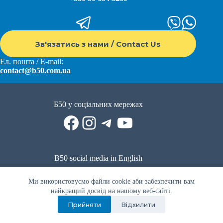
Зв'язатись з нами / Contact Us
Ел. пошта / E-mail:
contact@b50.com.ua
Б50 у соціальних мережах
Facebook
Instagram
Telegram
YouTube
B50 social media in English
Reddit
Facebook
LinkedIn
YouTube
WhatsApp
Ми використовуємо файли cookie аби забезпечити вам
Політика приватності
|
Публічна оферта
|
Умови використання
найкращий досвід на нашому веб-сайті.
Прийняти
Відхилити
Privacy Policy
|
Public offer
|
Terms of use
Всі права захищено © 2022 - 2023. Спільнота волонтерів Б50