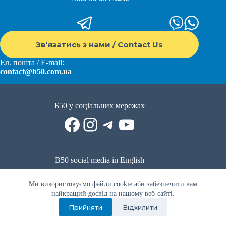
Зв'язатись з нами / Contact Us
Ел. пошта / E-mail:
contact@b50.com.ua
Б50 у соціальних мережах
Facebook
Instagram
Telegram
YouTube
B50 social media in English
Reddit
Facebook
LinkedIn
YouTube
WhatsApp
Ми використовуємо файли cookie аби забезпечити вам
Політика приватності
|
Публічна оферта
|
Умови використання
найкращий досвід на нашому веб-сайті.
Прийняти
Відхилити
Privacy Policy
|
Public offer
|
Terms of use
Всі права захищено © 2022 - 2023. Спільнота волонтерів Б50