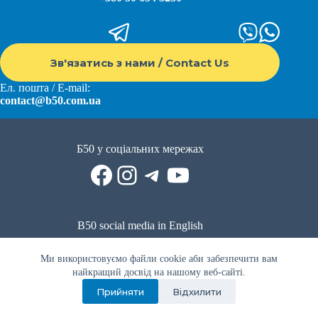
Зв'язатись з нами / Contact Us
Ел. пошта / E-mail:
contact@b50.com.ua
Б50 у соціальних мережах
Facebook
Instagram
Telegram
YouTube
B50 social media in English
Reddit
Facebook
LinkedIn
YouTube
WhatsApp
Ми використовуємо файли cookie аби забезпечити вам
Політика приватності
|
Публічна оферта
|
Умови використання
найкращий досвід на нашому веб-сайті.
Прийняти
Відхилити
Privacy Policy
|
Public offer
|
Terms of use
Всі права захищено © 2022 - 2023. Спільнота волонтерів Б50