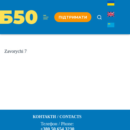
Перейти
до
вмісту
ПІДТРИМАТИ
Zavorychi 7
КОНТАКТИ / CONTACTS
Телефон / Phone:
+380 50 654 3230