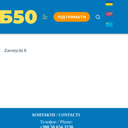
Перейти
до
вмісту
ПІДТРИМАТИ
Zavorychi 8
КОНТАКТИ / CONTACTS
Телефон / Phone:
+380 50 654 3230