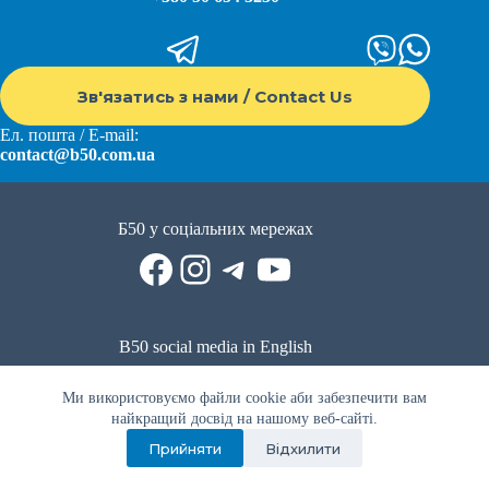
Зв'язатись з нами / Contact Us
Ел. пошта / E-mail:
contact@b50.com.ua
Б50 у соціальних мережах
Facebook
Instagram
Telegram
YouTube
B50 social media in English
Reddit
Facebook
LinkedIn
YouTube
WhatsApp
Ми використовуємо файли cookie аби забезпечити вам
Політика приватності
|
Публічна оферта
|
Умови використання
найкращий досвід на нашому веб-сайті.
Прийняти
Відхилити
Privacy Policy
|
Public offer
|
Terms of use
Всі права захищено © 2022 - 2023. Спільнота волонтерів Б50