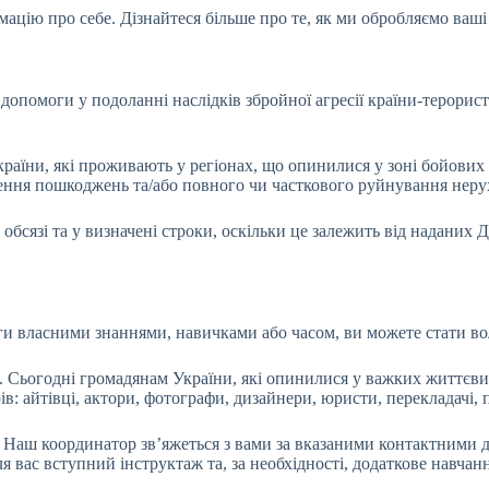
ацію про себе. Дізнайтеся більше про те, як ми обробляємо ваші
опомоги у подоланні наслідків збройної агресії країни-терорист
країни, які проживають у регіонах, що опинилися у зоні бойових 
ення пошкоджень та/або повного чи часткового руйнування нерух
бсязі та у визначені строки, оскільки це залежить від наданих 
и власними знаннями, навичками або часом, ви можете стати во
Сьогодні громадянам України, які опинилися у важких життєвих 
в: айтівці, актори, фотографи, дизайнери, юристи, перекладачі, 
. Наш координатор зв’яжеться з вами за вказаними контактними д
 вас вступний інструктаж та, за необхідності, додаткове навчанн