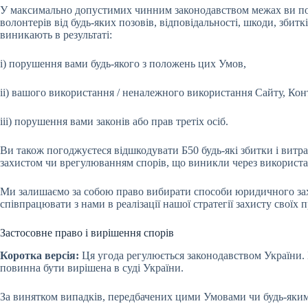
У максимально допустимих чинним законодавством межах ви погод
волонтерів від будь-яких позовів, відповідальності, шкоди, зб
виникають в результаті:
i) порушення вами будь-якого з положень цих Умов,
ii) вашого використання / неналежного використання Сайту, Кон
iii) порушення вами законів або прав третіх осіб.
Ви також погоджуєтеся відшкодувати Б50 будь-які збитки і витрат
захистом чи врегулюванням спорів, що виникли через використа
Ми залишаємо за собою право вибирати способи юридичного захис
співпрацювати з нами в реалізації нашої стратегії захисту своїх п
Застосовне право і вирішення спорів
Коротка версія:
Ця угода регулюється законодавством України.
повинна бути вирішена в суді України.
За винятком випадків, передбачених цими Умовами чи будь-якими