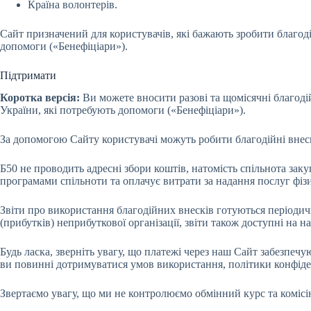
Країна волонтерів.
Сайт призначений для користувачів, які бажають зробити благод
допомоги («Бенефіціари»).
Підтримати
Коротка версія:
Ви можете вносити разові та щомісячні благод
України, які потребують допомоги («Бенефіціари»).
За допомогою Сайту користувачі можуть робити благодійні внес
Б50 не проводить адресні збори коштів, натомість спільнота зак
програмами спільноти та оплачує витрати за надання послуг ф
Звіти про використання благодійних внесків готуються періодич
(прибутків) неприбуткової організації, звіти також доступні на н
Будь ласка, зверніть увагу, що платежі через наш Сайт забезпе
ви повинні дотримуватися умов використання, політики конфіден
Звертаємо увагу, що ми не контролюємо обмінний курс та комісію