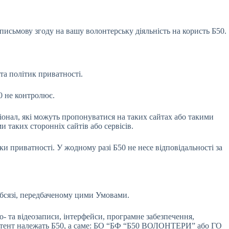
письмову згоду на вашу волонтерську діяльність на користь Б50.
а політик приватності.
50 не контролює.
іонал, які можуть пропонуватися на таких сайтах або такими
и таких сторонніх сайтів або сервісів.
и приватності. У жодному разі Б50 не несе відповідальності за
обсязі, передбаченому цими Умовами.
о- та відеозаписи, інтерфейси, програмне забезпечення,
 Контент належать Б50, а саме: БО “БФ “Б50 ВОЛОНТЕРИ” або ГО