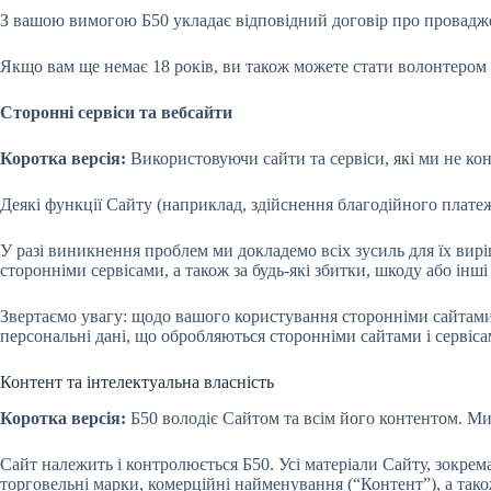
З вашою вимогою Б50 укладає відповідний договір про провадже
Якщо вам ще немає 18 років, ви також можете стати волонтером Б
Сторонні сервіси та вебсайти
Коротка версія:
Використовуючи сайти та сервіси, які ми не ко
Деякі функції Сайту (наприклад, здійснення благодійного платеж
У разі виникнення проблем ми докладемо всіх зусиль для їх вирі
сторонніми сервісами, а також за будь-які збитки, шкоду або інш
Звертаємо увагу: щодо вашого користування сторонніми сайтами 
персональні дані, що обробляються сторонніми сайтами і сервіса
Контент та інтелектуальна власність
Коротка версія:
Б50 володіє Сайтом та всім його контентом. Ми
Сайт належить і контролюється Б50. Усі матеріали Сайту, зокрема
торговельні марки, комерційні найменування (“Контент”), а так