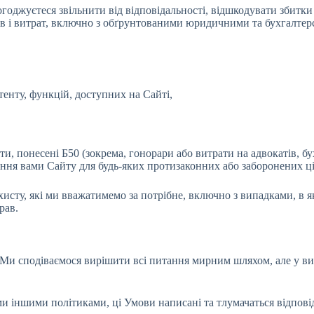
жуєтеся звільнити від відповідальності, відшкодувати збитки і 
итків і витрат, включно з обґрунтованими юридичними та бухгалт
тенту, функцій, доступних на Сайті,
и, понесені Б50 (зокрема, гонорари або витрати на адвокатів, бух
ння вами Сайту для будь-яких протизаконних або заборонених ці
ту, які ми вважатимемо за потрібне, включно з випадками, в яки
рав.
 Ми сподіваємося вирішити всі питання мирним шляхом, але у ви
 іншими політиками, ці Умови написані та тлумачаться відповід