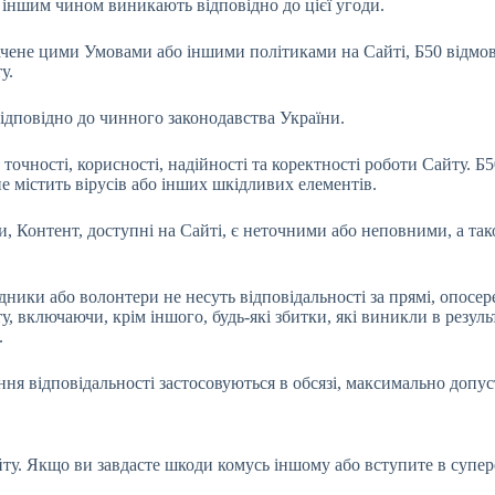
іншим чином виникають відповідно до цієї угоди.
ачене цими Умовами або іншими політиками на Сайті, Б50 відмов
у.
відповідно до чинного законодавства України.
точності, корисності, надійності та коректності роботи Сайту. Б
е містить вірусів або інших шкідливих елементів.
ли, Контент, доступні на Сайті, є неточними або неповними, а та
ники або волонтери не несуть відповідальності за прямі, опосере
включаючи, крім іншого, будь-які збитки, які виникли в результа
.
ня відповідальності застосовуються в обсязі, максимально допу
ту. Якщо ви завдасте шкоди комусь іншому або вступите в супереч