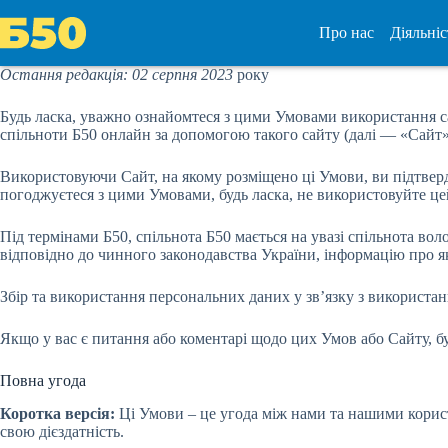
Перейти
до
Про нас
Діяльніс
вмісту
Остання редакція: 02 серпня 2023
року
Будь ласка, уважно ознайомтеся з цими Умовами використання са
спільноти Б50 онлайн за допомогою такого сайту (далі — «Сайт»
Використовуючи Сайт, на якому розміщено ці Умови, ви підтвердж
погоджуєтеся з цими Умовами, будь ласка, не використовуйте це
Під термінами Б50, спільнота Б50 мається на увазі спільнота в
відповідно до чинного законодавства України, інформацію про які
Збір та використання персональних даних у зв’язку з використ
Якщо у вас є питання або коментарі щодо цих Умов або Сайту, бу
Повна угода
Коротка версія:
Ці Умови – це угода між нами та нашими корист
свою дієздатність.