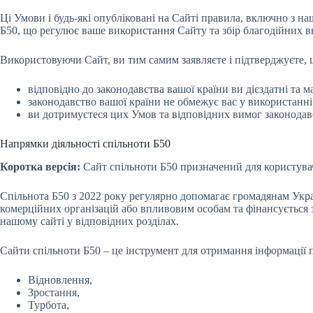
Ці Умови і будь-які опубліковані на Сайті правила, включно з 
Б50, що регулює ваше використання Сайту та збір благодійних в
Використовуючи Сайт, ви тим самим заявляєте і підтверджуєте, 
відповідно до законодавства вашої країни ви дієздатні та 
законодавство вашої країни не обмежує вас у використанні
ви дотримуєтеся цих Умов та відповідних вимог законодав
Напрямки діяльності спільноти Б50
Коротка версія:
Сайт спільноти Б50 призначений для користувач
Спільнота Б50 з 2022 року регулярно допомагає громадянам Украї
комерційних організацій або впливовим особам та фінансується з
нашому сайті у відповідних розділах.
Сайти спільноти Б50 – це інструмент для отримання інформації п
Відновлення,
Зростання,
Турбота,