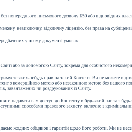
и без попереднього письмового дозволу Б50 або відповідних вла
жену, невиключну, відкличну ліцензію, без права на субліцензі
ередбачених у цьому документі умовах
а Сайті або за допомогою Сайту, зокрема для особистого некомер
отримуєте яких-небудь прав на такий Контент. Ви не можете відт
тент з комерційною метою або незаконною метою без нашого поп
лів, завантажених чи роздрукованих із Сайту.
яти надавати вам доступ до Контенту в будь-який час та з будь-
 доступними способами правового захисту, включно з кримінальн
 даємо жодних обіцянок і гарантій щодо його роботи. Ми не несе