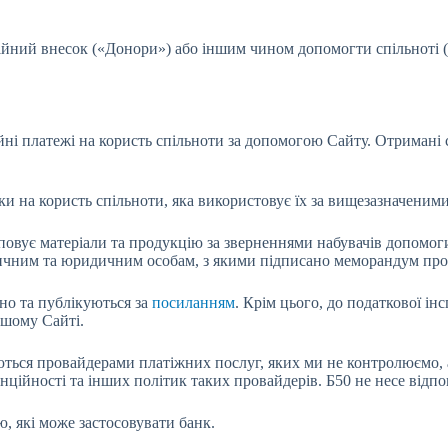
ійний внесок («Донори») або іншим чином допомогти спільноті (
ійні платежі на користь спільноти за допомогою Сайту. Отриман
ки на користь спільноти, яка використовує їх за вищезазначени
уповує матеріали та продукцію за зверненнями набувачів допомоги
ізичним та юридичним особам, з якими підписано меморандум пр
но та публікуються за
посиланням
. Крім цього, до податкової ін
ашому Сайті.
чуються провайдерами платіжних послуг, яких ми не контролюємо,
ційності та інших політик таких провайдерів. Б50 не несе відпо
, які може застосовувати банк.