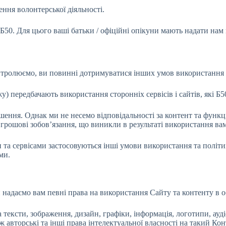
ння волонтерської діяльності.
50. Для цього ваші батьки / офіційні опікуни мають надати нам 
нтролюємо, ви повинні дотримуватися інших умов використання т
у) передбачають використання сторонніх сервісів і сайтів, які Б
шення. Однак ми не несемо відповідальності за контент та функц
і грошові зобов’язання, що виникли в результаті використання вам
та сервісами застосовуються інші умови використання та політик
ми.
 надаємо вам певні права на використання Сайту та контенту в 
 тексти, зображення, дизайн, графіки, інформація, логотипи, ауді
ож авторські та інші права інтелектуальної власності на такий