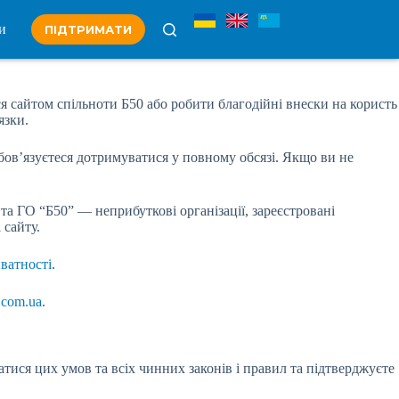
и
ПІДТРИМАТИ
я сайтом спільноти Б50 або робити благодійні внески на користь
язки.
бов’язуєтеся дотримуватися у повному обсязі. Якщо ви не
та ГО “Б50” — неприбуткові організації, зареєстровані
 сайту.
ватності
.
.com.ua
.
ися цих умов та всіх чинних законів і правил та підтверджуєте