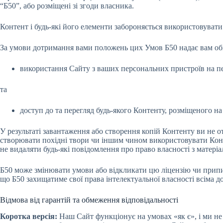
“Б50”, або розміщені зі згоди власника.
Контент і будь-які його елементи забороняється використовуват
За умови дотримання вами положень цих Умов Б50 надає вам обме
використання Сайту з ваших персональних пристроїв на п
та
доступ до та перегляд будь-якого Контенту, розміщеного н
У результаті завантаження або створення копій Контенту ви не 
створювати похідні твори чи іншим чином використовувати Кон
не видаляти будь-які повідомлення про право власності з матеріа
Б50 може змінювати умови або відкликати цю ліцензію чи припин
що Б50 захищатиме свої права інтелектуальної власності всіма
Відмова від гарантій та обмеження відповідальності
Коротка версія:
Наш Сайт функціонує на умовах «як є», і ми не