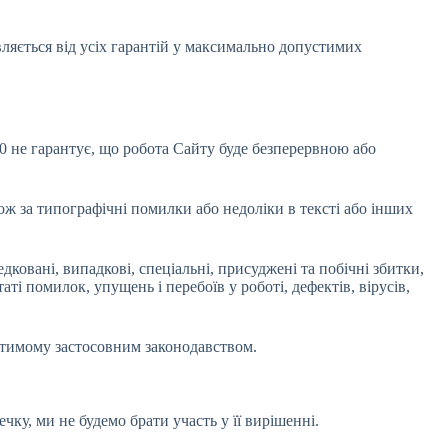
ляється від усіх гарантій у максимально допустимих
50 не гарантує, що робота Сайту буде безперервною або
кож за типографічні помилки або недоліки в тексті або інших
дковані, випадкові, спеціальні, присуджені та побічні збитки,
ті помилок, упущень і перебоїв у роботі, дефектів, вірусів,
стимому застосовним законодавством.
ку, ми не будемо брати участь у її вирішенні.