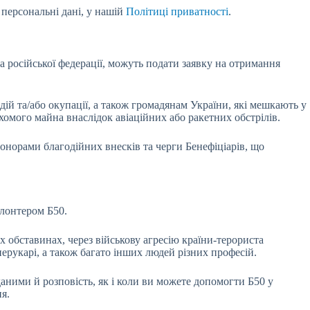
 персональні дані, у нашій
Політиці приватності
.
а російської федерації, можуть подати заявку на отримання
дій та/або окупації, а також громадянам України, які мешкають у
омого майна внаслідок авіаційних або ракетних обстрілів.
Донорами благодійних внесків та черги Бенефіціарів, що
лонтером Б50.
обставинах, через військову агресію країни-терориста
перукарі, а також багато інших людей різних професій.
аними й розповість, як і коли ви можете допомогти Б50 у
я.