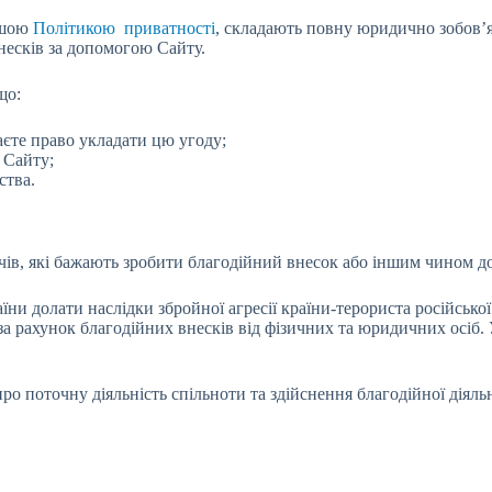
нашою
Політикою приватності
, складають повну юридично зобов’я
несків за допомогою Сайту.
що:
маєте право укладати цю угоду;
 Сайту;
ства.
ів, які бажають зробити благодійний внесок або іншим чином до
ни долати наслідки збройної агресії країни-терориста російської
а рахунок благодійних внесків від фізичних та юридичних осіб. У
ро поточну діяльність спільноти та здійснення благодійної діяль