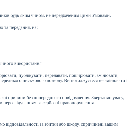
сників будь-яким чином, не передбаченим цими Умовами.
ю та передання, на:
ційного використання.
ворювати, публікувати, передавати, поширювати, змінювати,
ереднього письмового дозволу. Ви погоджуєтеся не змінювати і
якої причини без попереднього повідомлення. Звертаємо увагу,
им переслідуванням за серйозні правопорушення.
мо відповідальності за збитки або шкоду, спричинені вашим