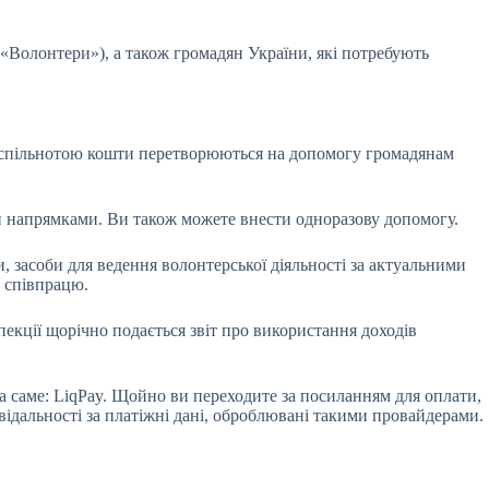
«Волонтери»), а також громадян України, які потребують
і спільнотою кошти перетворюються на допомогу громадянам
ми напрямками. Ви також можете внести одноразову допомогу.
, засоби для ведення волонтерської діяльності за актуальними
о співпрацю.
спекції щорічно подається звіт про використання доходів
 а саме: LiqPay. Щойно ви переходите за посиланням для оплати,
відальності за платіжні дані, оброблювані такими провайдерами.