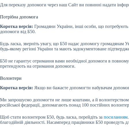
Для переказу допомоги через наш Сайт ви повинні надати інформ
Потрібна допомога
Коротка версія:
Громадяни України, інші особи, що потребують д
допомоги від Б50.
Будь ласка, зверніть увагу, що Б50 надає допомогу громадянам У
будь-якому регіоні України та мають задокументоване підтвердж
Б50 не гарантує отримання вами необхідної допомоги в повному о
претендують на отримання допомоги.
Волонтери
Коротка версія:
Якщо ви бажаєте допомогти набувачам допомог
Ми запрошуємо допомогти не лише коштами, а й волонтерством. 
російської федерації, допомагають понад 100 постійних волонтері
Щоб стати волонтером Б50, будь ласка, перейдіть за
посиланням
благодійній діяльності. Насамперед працівники Б50 проведуть для