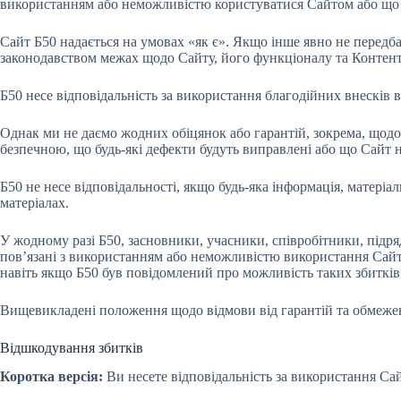
використанням або неможливістю користуватися Сайтом або що 
Сайт Б50 надається на умовах «як є». Якщо інше явно не передб
законодавством межах щодо Сайту, його функціоналу та Контент
Б50 несе відповідальність за використання благодійних внесків 
Однак ми не даємо жодних обіцянок або гарантій, зокрема, щодо 
безпечною, що будь-які дефекти будуть виправлені або що Сайт н
Б50 не несе відповідальності, якщо будь-яка інформація, матеріа
матеріалах.
У жодному разі Б50, засновники, учасники, співробітники, підряд
пов’язані з використанням або неможливістю використання Сайту, 
навіть якщо Б50 був повідомлений про можливість таких збитків
Вищевикладені положення щодо відмови від гарантій та обмежен
Відшкодування збитків
Коротка версія:
Ви несете відповідальність за використання Сай