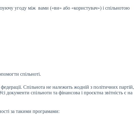
зуючу угоду між вами («ви» або «користувач») і спільнотою
помогти спільноті.
 федерації. Спільнота не належить жодній з політичних партій,
сі документи спільноти та фінансова і проєктна звітність є на
ності за такими програмами: