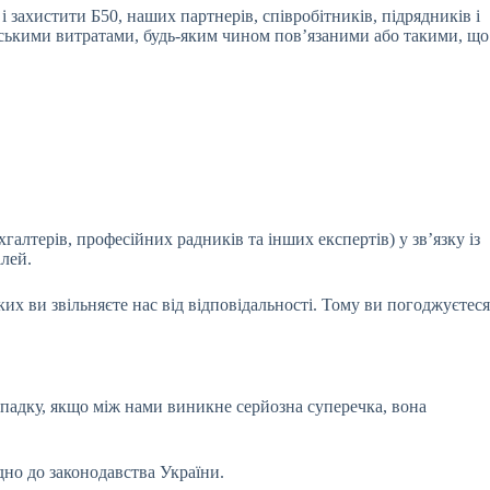
захистити Б50, наших партнерів, співробітників, підрядників і
ерськими витратами, будь-яким чином пов’язаними або такими, що
галтерів, професійних радників та інших експертів) у зв’язку із
лей.
х ви звільняєте нас від відповідальності. Тому ви погоджуєтеся
падку, якщо між нами виникне серйозна суперечка, вона
но до законодавства України.