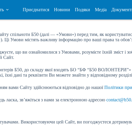
ть
Приєднатися
Новини
Подяки
Медіа
Документ
йту спільноти Б50 (далі — «Умови») перед тим, як користуватис
). Ці Умови містять важливу інформацію про ваші права та обов’
уєте, що ви ознайомилися з Умовами, розумієте їхній зміст і зо
й Сайт.
олонтерів Б50, до складу якої входять БО “БФ “Б50 ВОЛОНТЕРИ”» 
, їхні дані та реквізити Ви можете знайти у відповідному розділі
анням вами Сайту здійснюються відповідно до нашої
Політики при
дь ласка, зв’яжіться з нами за електронною адресою
contact@b50
увачами. Використовуючи цей Сайт, ви погоджуєтеся дотримуват