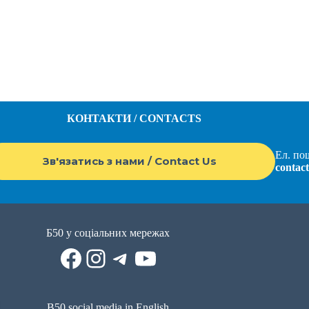
КОНТАКТИ / CONTACTS
Ел. пош
Зв'язатись з нами / Contact Us
contac
Б50 у соціальних мережах
Facebook
Instagram
Telegram
YouTube
B50 social media in English