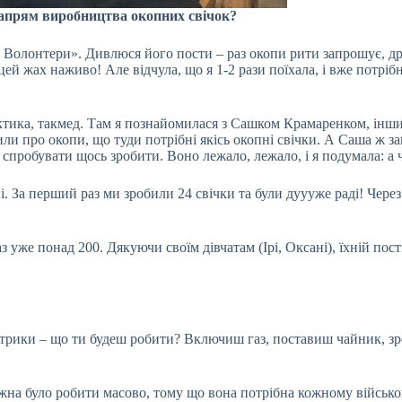
напрям виробництва окопних свічок?
0 Волонтери». Дивлюся його пости – раз окопи рити запрошує, др
 цей жах наживо! Але відчула, що я 1-2 рази поїхала, і вже потр
ктика, такмед. Там я познайомилася з Сашком Крамаренком, інши
и про окопи, що туди потрібні якісь окопні свічки. А Саша ж заго
 спробувати щось зробити. Воно лежало, лежало, і я подумала: а 
і. За перший раз ми зробили 24 свічки та були дуууже раді! Чере
аз уже понад 200. Дякуючи своїм дівчатам (Ірі, Оксані), їхній по
ктрики – що ти будеш робити? Включиш газ, поставиш чайник, зро
жна було робити масово, тому що вона потрібна кожному військо