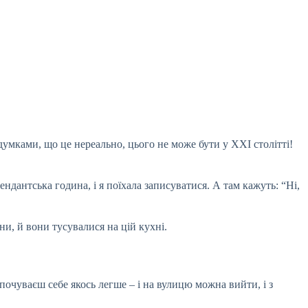
 думками, що це нереально, цього не може бути у ХХІ столітті!
ндантська година, і я поїхала записуватися. А там кажуть: “Ні,
и, й вони тусувалися на цій кухні.
почуваєш себе якось легше – і на вулицю можна вийти, і з