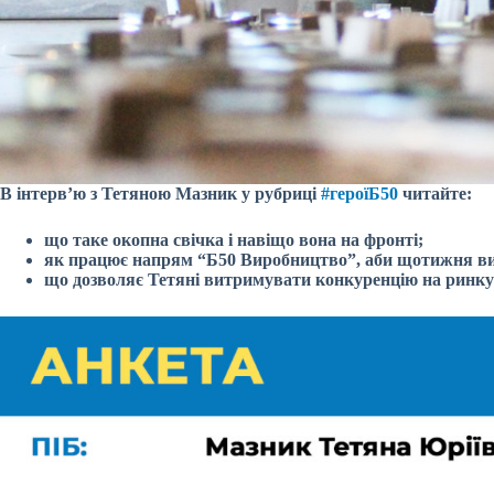
В інтерв’ю з Тетяною Мазник у рубриці
#героїБ50
читайте:
що таке окопна свічка і навіщо вона на фронті;
як працює напрям “Б50 Виробництво”, аби щотижня виг
що дозволяє Тетяні витримувати конкуренцію на ринку 