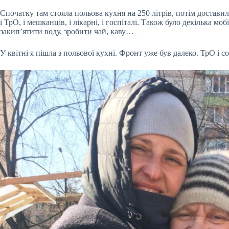
Спочатку там стояла польова кухня на 250 літрів, потім доставили
і ТрО, і мешканців, і лікарні, і госпіталі. Також було декілька 
закип’ятити воду, зробити чай, каву…
У квітні я пішла з польової кухні. Фронт уже був далеко. ТрО і с