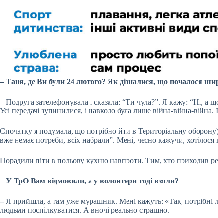
– Таня, де Ви були 24 лютого? Як дізналися, що почалося ш
– Подруга зателефонувала і сказала: “Ти чула?”. Я кажу: “Ні, а щ
Усі передачі зупинилися, і навколо була лише війна-війна-війна.
Спочатку я подумала, що потрібно йти в Територіальну оборону) 
вже немає потреби, всіх набрали”. Мені, чесно кажучи, хотілося 
Порадили піти в польову кухню навпроти. Тим, хто приходив реє
– У ТрО Вам відмовили, а у волонтери тоді взяли?
–
Я прийшла, а там уже мурашник. Мені кажуть: «Так, потрібні л
людьми поспілкуватися. А вночі реально страшно.