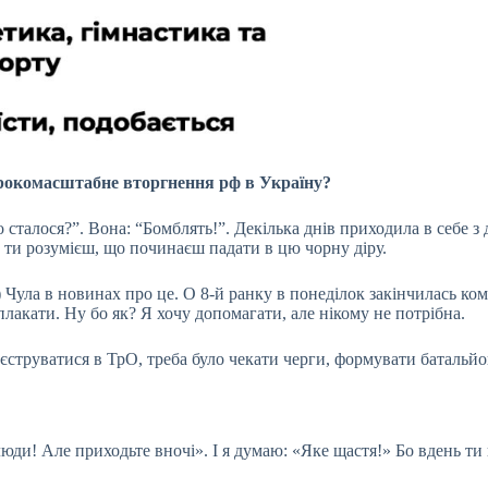
ирокомасштабне вторгнення рф в Україну?
о сталося?”. Вона: “Бомблять!”. Декілька днів приходила в себе з
 І ти розумієш, що починаєш падати в цю чорну діру.
Чула в новинах про це. О 8-й ранку в понеділок закінчилась коме
плакати. Ну бо як? Я хочу допомагати, але нікому не потрібна.
струватися в ТрО, треба було чекати черги, формувати батальйон
юди! Але приходьте вночі». І я думаю: «Яке щастя!» Бо вдень ти 