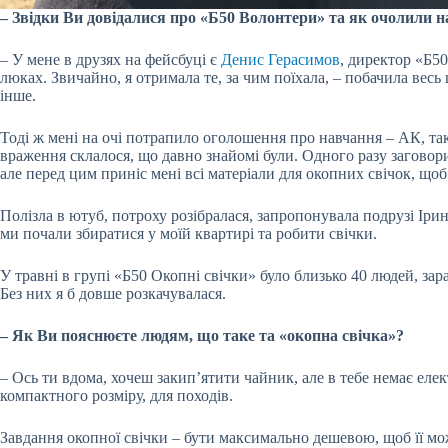
– Звідки Ви довідалися про «Б50 Волонтери» та як очолили 
– У мене в друзях на фейсбуці є
Денис Герасимов
, директор «Б5
люках. Звичайно, я отримала те, за чим поїхала, – побачила весь
інше.
Тоді ж мені на очі потрапило оголошення про навчання – АК, та
враження склалося, що давно знайомі були. Одного разу заговорил
але перед цим приніс мені всі матеріали для окопних свічок, щоб
Полізла в ютуб, потроху розібралася, запропонувала подрузі Ірин
ми почали збиратися у моїй квартирі та робити свічки.
У травні в групі «Б50 Окопні свічки» було близько 40 людей, зар
Без них я б довше розкачувалася.
– Як Ви пояснюєте людям, що таке та «окопна свічка»?
– Ось ти вдома, хочеш закип’ятити чайник, але в тебе немає еле
компактного розміру, для походів.
Завдання окопної свічки – бути максимально дешевою, щоб її мо