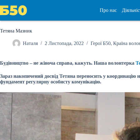
Перейти
до
Про нас
Діяльніс
вмісту
Тетяна Мазник
Наталя
2 Листопада, 2022
Герої Б50
,
Країна воло
Будівництво – не жіноча справа, кажуть. Наша волонтерка
Т
Зараз накопичений досвід Тетяна переносить у координацію н
фундамент регулярну особисту комунікацію.