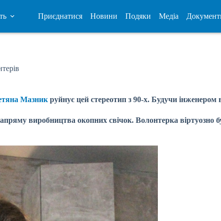
ть
Приєднатися
Новини
Подяки
Медіа
Документ
нтерів
етяна Мазник
руйнує цей стереотип з 90-х. Будучи інженером
апряму виробництва окопних свічок. Волонтерка віртуозно бу