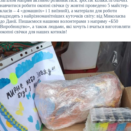
Загалом напрям активно розвивається: зростає кількість охочих
навчитися робити окопні свічки (у жовтні проведено 5 майстер-
класів – 4 «домашніх» і 1 виїзний), а матеріали для роботи
надходять з найрізноманітніших куточків світу: від Миколаєва
до Данії. Пишаємося нашими волонтерами з напряму «Б50
Виробництво», а також людьми, які хочуть і вчаться виготовляти
окопні свічки для наших котиків!