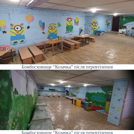
Бомбосховище “Козачка” після перевтілення
Бомбосховище “Козачка” після перевтілення