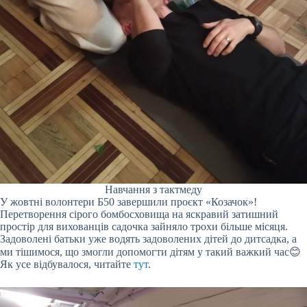
Навчання з тактмеду
У жовтні волонтери Б50 завершили проєкт «Козачок»!
Перетворення сірого бомбосховища на яскравий затишний
простір для вихованців садочка зайняло трохи більше місяця.
Задоволені батьки уже водять задоволених дітей до дитсадка, а
ми тішимося, що змогли допомогти дітям у такий важкий час😊
Як усе відбувалося, читайте
тут
.