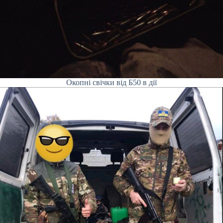
Окопні свічки від Б50 в дії