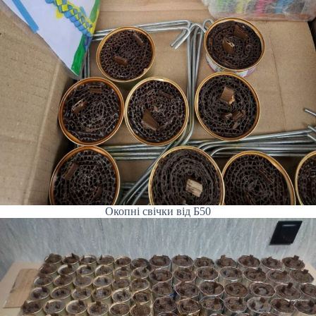
Окопні свічки від Б50