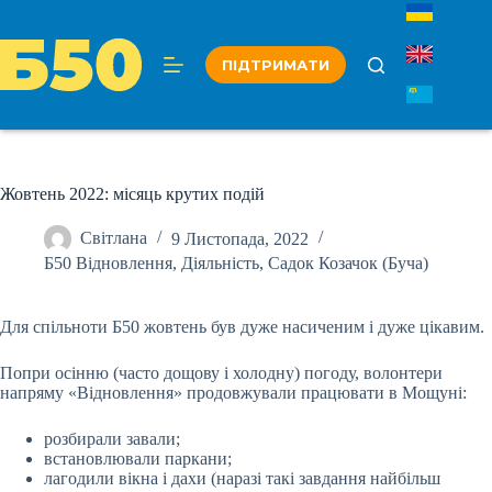
Перейти
до
вмісту
ПІДТРИМАТИ
Жовтень 2022: місяць крутих подій
Світлана
9 Листопада, 2022
Б50 Відновлення
,
Діяльність
,
Садок Козачок (Буча)
Для спільноти Б50 жовтень був дуже насиченим і дуже цікавим.
Попри осінню (часто дощову і холодну) погоду, волонтери
напряму «Відновлення» продовжували працювати в Мощуні:
розбирали завали;
встановлювали паркани;
лагодили вікна і дахи (наразі такі завдання найбільш