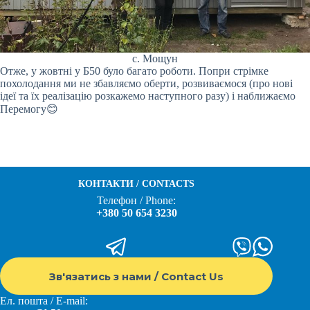
с. Мощун
Отже, у жовтні у Б50 було багато роботи. Попри стрімке
похолодання ми не збавляємо оберти, розвиваємося (про нові
ідеї та їх реалізацію розкажемо наступного разу) і наближаємо
Перемогу😊
КОНТАКТИ / CONTACTS
Телефон / Phone:
+380 50 654 3230
Зв'язатись з нами / Contact Us
Ел. пошта / E-mail: