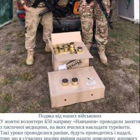
Подяка від наших військових
У жовтні волонтери Б50 напряму «Навчання» проводили заняття
з тактичної медицини, на яких вчилися накладати турнікети.
Такі уроки проводилися раніше, будуть проводитись і надалі,
тому що в сучасних реаліях вміння надати домедичну допомогу