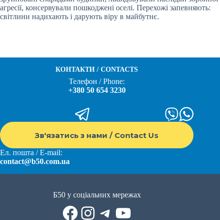
агресії, консервували пошкоджені оселі. Перехожі запевняють:
світлини надихають і дарують віру в майбутнє.
КОНТАКТИ / CONTACTS
Телефон / Phone:
+380 50 654 3230
Зв'язатись з нами / Contact Us
Ел. пошта / E-mail:
contact@b50.com.ua
Б50 у соціальних мережах
Facebook
Instagram
Telegram
YouTube