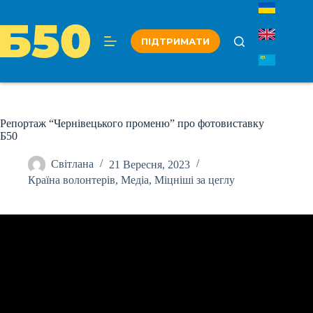
Перейти
до
вмісту
ПІДТРИМАТИ
Репортаж “Чернівецького променю” про фотовиставку
Б50
Світлана
21 Вересня, 2023
Країна волонтерів
,
Медіа
,
Міцніші за цеглу