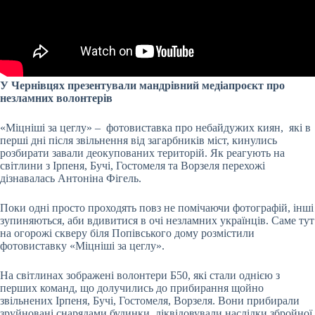
У Чернівцях презентували мандрівний медіапроєкт про
незламних волонтерів
«Міцніші за цеглу» – фотовиставка про небайдужих киян, які в
перші дні після звільнення від загарбників міст, кинулись
розбирати завали деокупованих територій. Як реагують на
світлини з Ірпеня, Бучі, Гостомеля та Ворзеля перехожі
дізнавалась Антоніна Фігель.
Поки одні просто проходять повз не помічаючи фотографій, інші
зупиняються, аби вдивитися в очі незламних українців. Саме тут
на огорожі скверу біля Попівського дому розмістили
фотовиставку «Міцніші за цеглу».
На світлинах зображені волонтери Б50, які стали однією з
перших команд, що долучились до прибирання щойно
звільнених Ірпеня, Бучі, Гостомеля, Ворзеля. Вони прибирали
зруйновані снарядами будинки, ліквідовували наслідки збройної