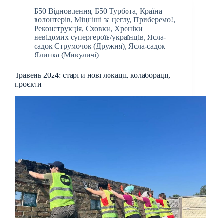
Б50 Відновлення
,
Б50 Турбота
,
Країна
волонтерів
,
Міцніші за цеглу
,
Приберемо!
,
Реконструкція
,
Сховки
,
Хроніки
невідомих супергероїв/українців
,
Ясла-
садок Струмочок (Дружня)
,
Ясла-садок
Ялинка (Микуличі)
Травень 2024: старі й нові локації, колаборації,
проєкти