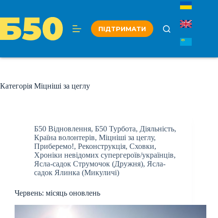
Перейти
до
вмісту
ПІДТРИМАТИ
Категорія
Міцніші за цеглу
Б50 Відновлення
,
Б50 Турбота
,
Діяльність
,
Країна волонтерів
,
Міцніші за цеглу
,
Приберемо!
,
Реконструкція
,
Сховки
,
Хроніки невідомих супергероїв/українців
,
Ясла-садок Струмочок (Дружня)
,
Ясла-
садок Ялинка (Микуличі)
Червень: місяць оновлень