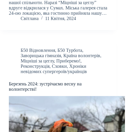
нашої спільноти. Наразі “Міцніші за цеглу”
вдруге відкрилася у Сумах. Міська галерея стала
24-ою локацією, яка гостинно прийняла нашу…
Світлана
11 Квітня, 2024
Б50 Відновлення
,
Б50 Турбота
,
Заворицька гімназія
,
Країна волонтерів
,
Міцніші за цеглу
,
Приберемо!
,
Реконструкція
,
Сховки
,
Хроніки
невідомих супергероїв/українців
Березень 2024: зустрічаємо весну на
волонтерстві!