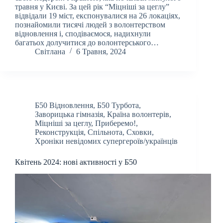
травня у Києві. За цей рік “Міцніші за цеглу”
відвідали 19 міст, експонувалися на 26 локаціях,
познайомили тисячі людей з волонтерством
відновлення і, сподіваємося, надихнули
багатьох долучитися до волонтерського…
Світлана
6 Травня, 2024
Б50 Відновлення
,
Б50 Турбота
,
Заворицька гімназія
,
Країна волонтерів
,
Міцніші за цеглу
,
Приберемо!
,
Реконструкція
,
Спільнота
,
Сховки
,
Хроніки невідомих супергероїв/українців
Квітень 2024: нові активності у Б50