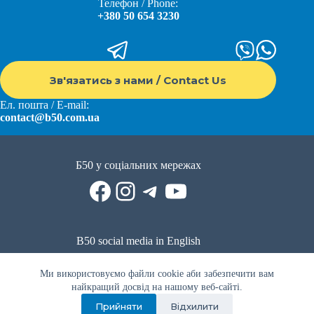
Телефон / Phone:
+380 50 654 3230
Зв'язатись з нами / Contact Us
Ел. пошта / E-mail:
contact@b50.com.ua
Б50 у соціальних мережах
Facebook
Instagram
Telegram
YouTube
B50 social media in English
Reddit
Facebook
LinkedIn
YouTube
WhatsApp
Ми використовуємо файли cookie аби забезпечити вам
Політика приватності
|
Публічна оферта
|
Умови використання
найкращий досвід на нашому веб-сайті.
Прийняти
Відхилити
Privacy Policy
|
Public offer
|
Terms of use