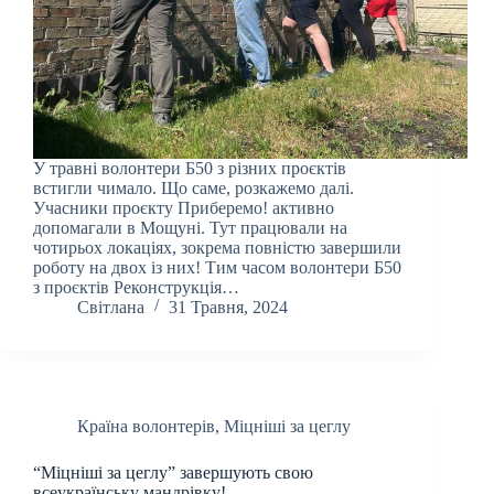
У травні волонтери Б50 з різних проєктів
встигли чимало. Що саме, розкажемо далі.
Учасники проєкту Приберемо! активно
допомагали в Мощуні. Тут працювали на
чотирьох локаціях, зокрема повністю завершили
роботу на двох із них! Тим часом волонтери Б50
з проєктів Реконструкція…
Світлана
31 Травня, 2024
Країна волонтерів
,
Міцніші за цеглу
“Міцніші за цеглу” завершують свою
всеукраїнську мандрівку!