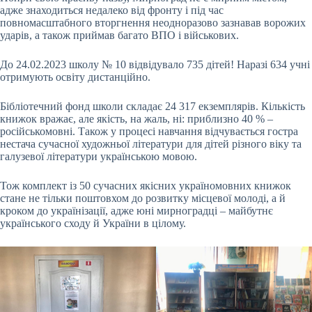
адже знаходиться недалеко від фронту і під час
повномасштабного вторгнення неодноразово зазнавав ворожих
ударів, а також приймав багато ВПО і військових.
До 24.02.2023 школу № 10 відвідувало 735 дітей! Наразі 634 учні
отримують освіту дистанційно.
Бібліотечний фонд школи складає 24 317 екземплярів. Кількість
книжок вражає, але якість, на жаль, ні: приблизно 40 % –
російськомовні. Також у процесі навчання відчувається гостра
нестача сучасної художньої літератури для дітей різного віку та
галузевої літератури українською мовою.
Тож комплект із 50 сучасних якісних україномовних книжок
стане не тільки поштовхом до розвитку місцевої молоді, а й
кроком до українізації, адже юні мирноградці – майбутнє
українського сходу й України в цілому.