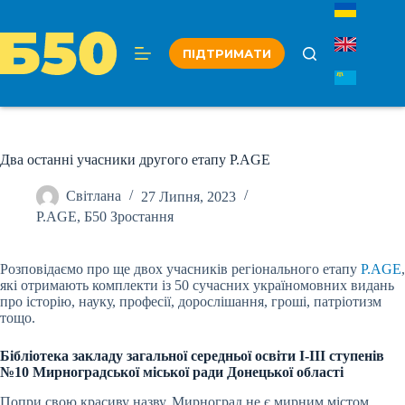
Перейти
до
вмісту
ПІДТРИМАТИ
Два останні учасники другого етапу P.AGE
Світлана
27 Липня, 2023
P.AGE
,
Б50 Зростання
Розповідаємо про ще двох учасників регіонального етапу
P.AGE
,
які отримають комплекти із 50 сучасних україномовних видань
про історію, науку, професії, дорослішання, гроші, патріотизм
тощо.
Бібліотека закладу загальної середньої освіти І-ІІІ ступенів
№10 Мирноградської міської ради Донецької області
Попри свою красиву назву, Мирноград не є мирним містом,