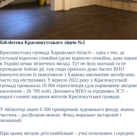
Бібліотека Краснокутського ліцею №2
Краснокутська громада Харківської області – одна з тих, де
ситуація відносно спокійна (дуже відносно спокійна, адже наразі
в Україні немає безпечних місць). Тут не було окупації та не
проходили бойові дії, тож сюди приїхало дуже багато ВПО
(минулої весни їх евакуювали з Харкова шкільними автобусами,
часто під обстрілами). У вересні 2022 року у Краснокутській
громаді проживало 18 000 переселенців (для порівняння: місцеве
населення – 26 700 осіб). Допомога ВПО та підтримка ЗСУ –
наразі головні завдання жителів Краснокутської громади.
У бібліотеці ліцею 6 500 примірників художнього фонду, значна
частина – російською мовою. Фонд морально застарілий і
зношений.
При цьому місцеві діти (найбільше – учні початкових і середніх