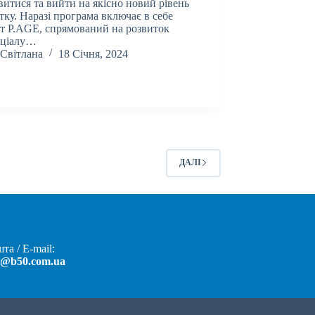
витися та вийти на якісно новий рівень
тку. Наразі програма включає в себе
т P.AGE, спрямований на розвиток
нціалу…
Світлана
18 Січня, 2024
ДАЛІ
та / E-mail:
t@b50.com.ua