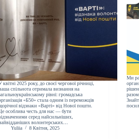
Ми ра
У квітні 2025 року, до своєї чергової річниці,
орган
наша спільнота отримала визнання на
рішен
загальноукраїнському рівні: громадська
разом
організація «Б50» стала одним із переможців
Знайт
щорічної відзнаки «Варті» від Нової пошти.
посил
Це особлива честь для нас — бути
відзначеними серед найсильніших,
найвідданіших волонтерських…
Yuliia
8 Квітня, 2025