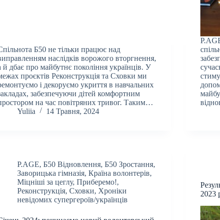
P.AGE
Спільнота Б50 не тільки працює над
спіль
виправленням наслідків ворожого вторгнення,
забез
а й дбає про майбутнє покоління українців. У
суча
межах проєктів Реконструкція та Сховки ми
стиму
ремонтуємо і декоруємо укриття в навчальних
допом
закладах, забезпечуючи дітей комфортним
майбу
простором на час повітряних тривог. Таким…
відно
Yuliia
14 Травня, 2024
P.AGE
,
Б50 Відновлення
,
Б50 Зростання
,
Заворицька гімназія
,
Країна волонтерів
,
Міцніші за цеглу
,
Приберемо!
,
Резул
Реконструкція
,
Сховки
,
Хроніки
2023 
невідомих супергероїв/українців