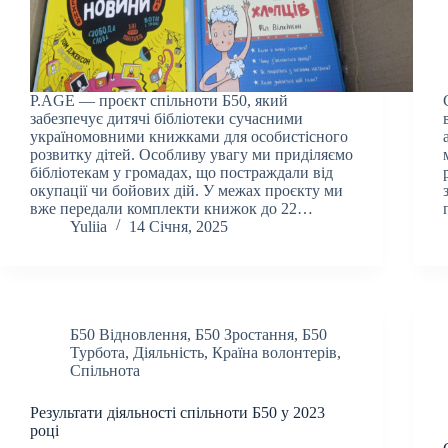
P.AGE — проєкт спільноти Б50, який
забезпечує дитячі бібліотеки сучасними
україномовними книжками для особистісного
розвитку дітей. Особливу увагу ми приділяємо
бібліотекам у громадах, що постраждали від
окупації чи бойових дій. У межах проєкту ми
вже передали комплекти книжок до 22…
Yuliia
14 Січня, 2025
Б50 Відновлення
,
Б50 Зростання
,
Б50
Турбота
,
Діяльність
,
Країна волонтерів
,
Спільнота
Результати діяльності спільноти Б50 у 2023
році