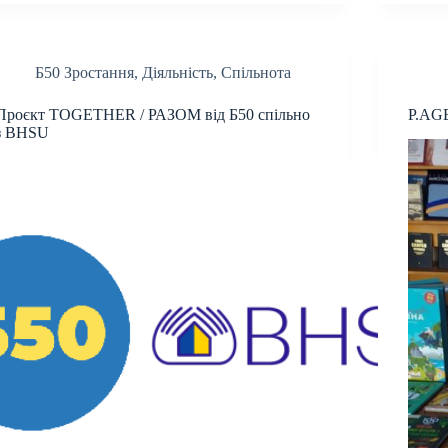
Б50 Зростання
,
Діяльність
,
Спільнота
Проєкт TOGETHER / РАЗОМ від Б50 спільно
P.AGE
з BHSU