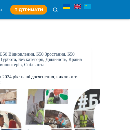
и
ПІДТРИМАТИ
Б50 Відновлення
,
Б50 Зростання
,
Б50
Турбота
,
Без категорії
,
Діяльність
,
Країна
волонтерів
,
Спільнота
за 2024 рік: наші досягнення, виклики та
и