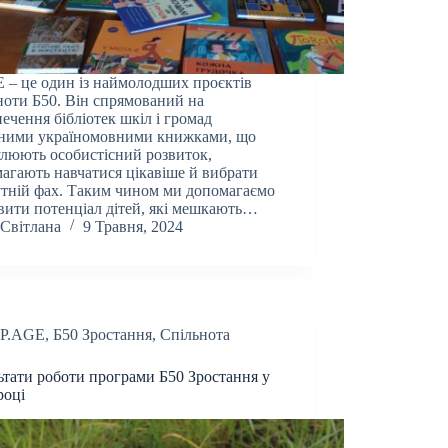
 – це один із наймолодших проєктів
ноти Б50. Він спрямований на
печення бібліотек шкіл і громад
сними україномовними книжками, що
люють особистісний розвиток,
агають навчатися цікавіше й вибрати
тній фах. Таким чином ми допомагаємо
вити потенціал дітей, які мешкають…
Світлана
9 Травня, 2024
P.AGE
,
Б50 Зростання
,
Спільнота
ьтати роботи програми Б50 Зростання у
році