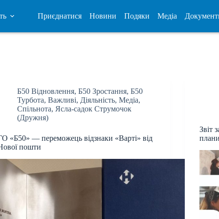
ть
Приєднатися
Новини
Подяки
Медіа
Документ
Б50 Відновлення
,
Б50 Зростання
,
Б50
Турбота
,
Важливі
,
Діяльність
,
Медіа
,
Спільнота
,
Ясла-садок Струмочок
(Дружня)
Звіт 
ГО «Б50» — переможець відзнаки «Варті» від
план
Нової пошти