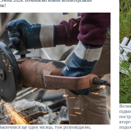
Січень 2024: починаємо новий волонтерський
рік!
Велик
підви
постр
вторг
Закінчився ще один місяць, тож розповідаємо,
подол