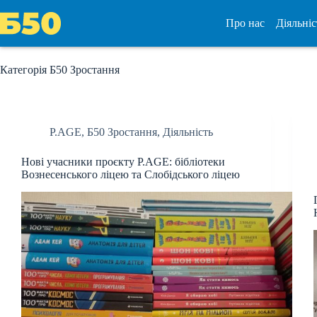
Перейти
до
Про нас
Діяльніс
вмісту
Категорія
Б50 Зростання
P.AGE
,
Б50 Зростання
,
Діяльність
Нові учасники проєкту P.AGE: бібліотеки
Вознесенського ліцею та Слобідського ліцею