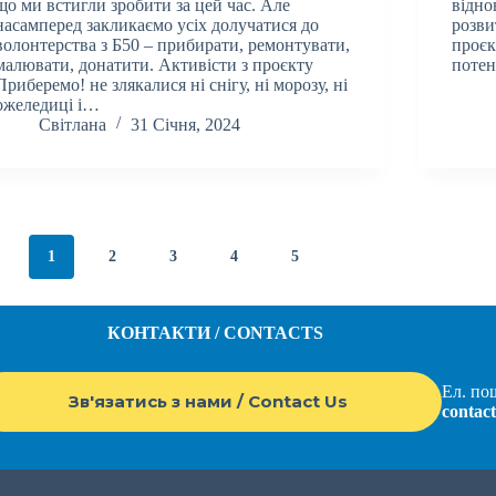
що ми встигли зробити за цей час. Але
відно
насамперед закликаємо усіх долучатися до
розви
волонтерства з Б50 – прибирати, ремонтувати,
проєк
малювати, донатити. Активісти з проєкту
поте
Приберемо! не злякалися ні снігу, ні морозу, ні
ожеледиці і…
Світлана
31 Січня, 2024
1
2
3
4
5
КОНТАКТИ / CONTACTS
Ел. пош
Зв'язатись з нами / Contact Us
contac