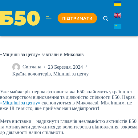
Перейти
до
вмісту
ПІДТРИМАТИ
«Міцніші за цеглу» завітали в Миколаїв
Світлана
23 Березня, 2024
Країна волонтерів
,
Міцніші за цеглу
Уже майже рік перша фотовиставка Б50 знайомить українців з
волонтерством відновлення та діяльністю спільноти Б50. Наразі
«Міцніші за цеглу»
експонуються в Миколаєві. Між іншим, це
вже 18-те місто, яке приймає наш медіапроєкт!
Мета виставки – надихнути глядачів незламністю активістів Б50
та мотивувати долучатися до волонтерства відновлення, зокрема
до діяльності нашої спільноти.