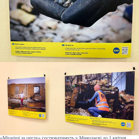
«Міцніші за цеглу» гостюватимуть у Миколаєві до 1 квітня.