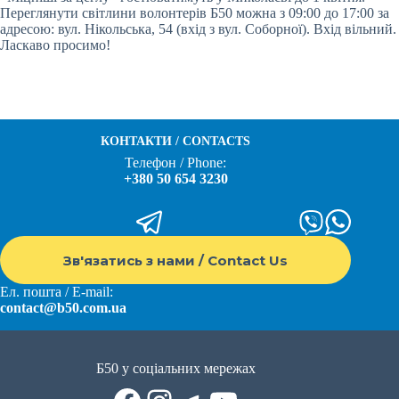
Переглянути світлини волонтерів Б50 можна з 09:00 до 17:00 за
адресою: вул. Нікольська, 54 (вхід з вул. Соборної). Вхід вільний.
Ласкаво просимо!
КОНТАКТИ / CONTACTS
Телефон / Phone:
+380 50 654 3230
Зв'язатись з нами / Contact Us
Ел. пошта / E-mail:
contact@b50.com.ua
Б50 у соціальних мережах