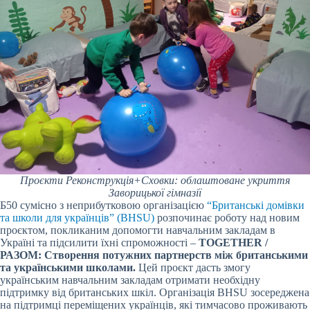
Проєкти Реконструкція+Сховки: облаштоване укриття
Заворицької гімназії
Б50 сумісно з неприбутковою організацією
“Британські домівки
та школи для українців” (BHSU)
розпочинає роботу над новим
проєктом, покликаним допомогти навчальним закладам в
Україні та підсилити їхні спроможності –
TOGETHER /
РАЗОМ: Створення потужних партнерств між британськими
та українськими школами.
Цей проєкт дасть змогу
українським навчальним закладам отримати необхідну
підтримку від британських шкіл. Організація BHSU зосереджена
на підтримці переміщених українців, які тимчасово проживають