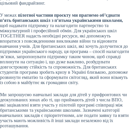
цільовий фандрайзинг.
У межах
пілотної частини проєкту ми прагнемо об’єднати
п’ять британських шкіл з п’ятьма українськими школами,
щоб надавати підтримку та налагодити партнерство та
міжкультурний і професійний обмін. Для українських шкіл
TOGETHER надасть необхідні ресурси, які допоможуть
впоратися з повсякденними викликами війни та відновити
навчання учнів. Для британських шкіл, які хочуть долучитися до
підтримки українського народу, ця програма – спосіб налагодити
зв’язки, запропонувати підтримку таким чином, щоб справді
вплинути на ситуацію і, що дуже важливо, розбудувати
довгострокову стійкість та спроможність. Для британських
студентів програма зробить кризу в Україні близькою, допоможе
розвинути емпатію та сформувати світогляд, який вони візьмуть
із собою в майбутнє як громадяни світу.
Ми запрошуємо навчальні заклади для дітей у прифронтових чи
деокупованих зонах або ті, що приймають дітей з числа ВПО,
які зацікавлені взяти участь у пілотній програмі співпраці між
британськими та українськими школами. Зазначені категорії
навчальних закладів є пріоритетними, але подати заявку та взяти
участь мають можливість й інші заклади незалежно від їх
розташування.