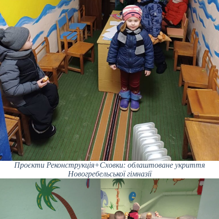
Проєкти Реконструкція+Сховки: облаштоване укриття
Новогребельської гімназії