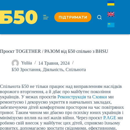
Перейти
до
вмісту
ПІДТРИМАТИ
Проєкт TOGETHER / РАЗОМ від Б50 спільно з BHSU
Yuliia
14 Травня, 2024
Б50 Зростання
,
Діяльність
,
Спільнота
Спільнота Б50 не тільки працює над виправленням наслідків
ворожого вторгнення, а й дбає про майбутнє покоління
українців. У межах проєктів
Реконструкція
та
Сховки
ми
ремонтуємо і декоруємо укриття в навчальних закладах,
забезпечуючи дітей комфортним простором на час повітряних
тривог. Таким чином ми дбаємо про психіку юних українців і
мінімізуємо вплив на неї жахів війни. Через проєкт
P.AGE
ми
робимо свій внесок у майбутнє цих дітей, сприяємо їхньому
розвитку, допомагаємо зростати свідомими, ефективними,