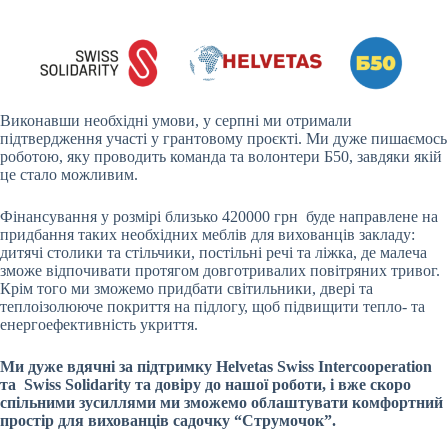
Виконавши необхідні умови, у серпні ми отримали
підтвердження участі у грантовому проєкті. Ми дуже пишаємось
роботою, яку проводить команда та волонтери Б50, завдяки якій
це стало можливим.
Фінансування у розмірі близько 420000 грн буде направлене на
придбання таких необхідних меблів для вихованців закладу:
дитячі столики та стільчики, постільні речі та ліжка, де малеча
зможе відпочивати протягом довготривалих повітряних тривог.
Крім того ми зможемо придбати світильники, двері та
теплоізолююче покриття на підлогу, щоб підвищити тепло- та
енергоефективність укриття.
Ми дуже вдячні за підтримку Helvetas Swiss Intercooperation
та Swiss Solidarity та довіру до нашої роботи, і вже скоро
спільними зусиллями ми зможемо облаштувати комфортний
простір для вихованців садочку “Струмочок”.