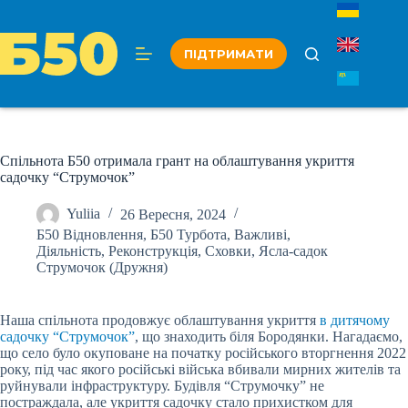
Перейти
до
вмісту
ПІДТРИМАТИ
Спільнота Б50 отримала грант на облаштування укриття
садочку “Струмочок”
Yuliia
26 Вересня, 2024
Б50 Відновлення
,
Б50 Турбота
,
Важливі
,
Діяльність
,
Реконструкція
,
Сховки
,
Ясла-садок
Струмочок (Дружня)
Наша спільнота продовжує облаштування укриття
в дитячому
садочку “Струмочок”
, що знаходить біля Бородянки. Нагадаємо,
що село було окуповане на початку російського вторгнення 2022
року, під час якого російські війська вбивали мирних жителів та
руйнували інфраструктуру. Будівля “Струмочку” не
постраждала, але укриття садочку стало прихистком для