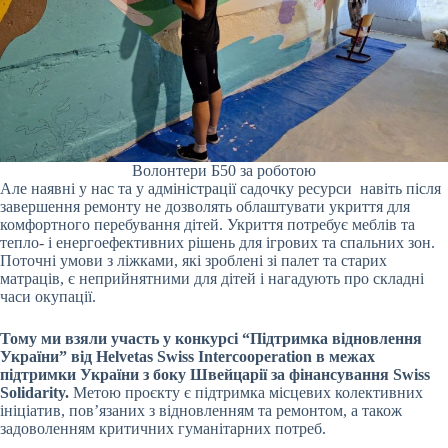
Волонтери Б50 за роботою
Але наявні у нас та у адміністрації садочку ресурси навіть після
завершення ремонту не дозволять облаштувати укриття для
комфортного перебування дітей. Укриття потребує меблів та
тепло- і енергоефективних рішень для ігрових та спальних зон.
Поточні умови з ліжками, які зроблені зі палет та старих
матраців, є неприйнятними для дітей і нагадують про складні
часи окупації.
Тому ми взяли участь у конкурсі “Підтримка відновлення
України” від
Helvetas Swiss Intercooperation в межах
підтримки України з боку Швейцарії за фінансування Swiss
Solidarity.
Метою проєкту є підтримка місцевих колективних
ініціатив, пов’язаних з відновленням та ремонтом, а також
задоволенням критичних гуманітарних потреб.