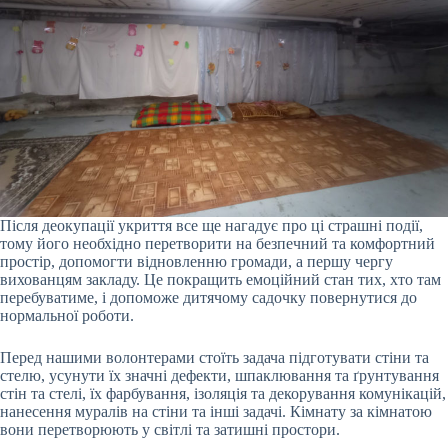
Після деокупації укриття все ще нагадує про ці страшні події,
тому його необхідно перетворити на безпечний та комфортний
простір, допомогти відновленню громади, а першу чергу
вихованцям закладу. Це покращить емоційний стан тих, хто там
перебуватиме, і допоможе дитячому садочку повернутися до
нормальної роботи.
Перед нашими волонтерами стоїть задача підготувати стіни та
стелю, усунути їх значні дефекти, шпаклювання та ґрунтування
стін та стелі, їх фарбування, ізоляція та декорування комунікацій,
нанесення муралів на стіни та інші задачі. Кімнату за кімнатою
вони перетворюють у світлі та затишні простори.