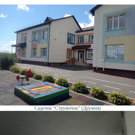
Садочок “Струмочок” (Дружня)