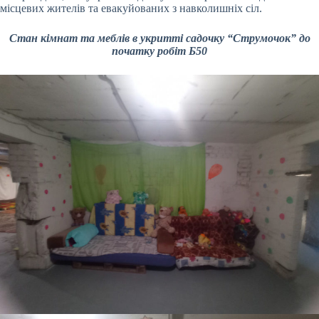
місцевих жителів та евакуйованих з навколишніх сіл.
Стан кімнат та меблів в укритті садочку “Струмочок” до
початку робіт Б50