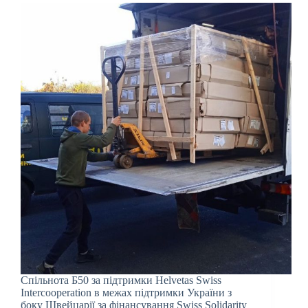
Спільнота Б50 за підтримки Helvetas Swiss
Intercooperation в межах підтримки України з
боку Швейцарії за фінансування Swiss Solidarity