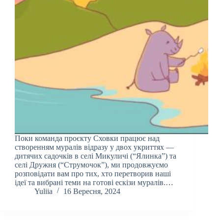
Поки команда проєкту Сховки працює над
створенням муралів відразу у двох укриттях —
дитячих садочків в селі Микуличі (“Ялинка”) та
селі Дружня (“Струмочок”), ми продовжуємо
розповідати вам про тих, хто перетворив наші
ідеї та вибрані теми на готові ескізи муралів.…
Yuliia
16 Вересня, 2024