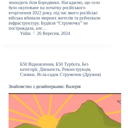
знаходить біля Бородянки. Нагадаємо, що село
було окуповане на початку російського
вторгнення 2022 року, під час якого російські
війська вбивали мирних жителів та руйнували
інфраструктуру. Будівля “Струмочку” не
постраждала, але…
Yuliia
26 Вересня, 2024
Б50 Відновлення
,
Б50 Турбота
,
Без
категорії
,
Діяльність
,
Реконструкція
,
Сховки
,
Ясла-садок Струмочок (Дружня)
Знайомство з дизайнерками: Валерія