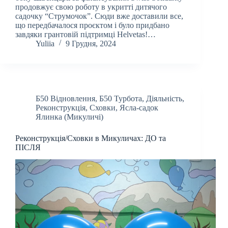
продовжує свою роботу в укритті дитячого
садочку “Струмочок”. Сюди вже доставили все,
що передбачалося проєктом і було придбано
завдяки грантовій підтримці Helvetas!…
Yuliia
9 Грудня, 2024
Б50 Відновлення
,
Б50 Турбота
,
Діяльність
,
Реконструкція
,
Сховки
,
Ясла-садок
Ялинка (Микуличі)
Реконструкція/Сховки в Микуличах: ДО та
ПІСЛЯ