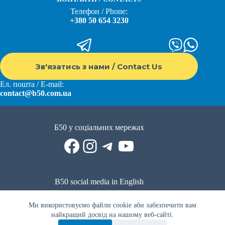
Телефон / Phone:
+380 50 654 3230
Зв'язатись з нами / Contact Us
Ел. пошта / E-mail:
contact@b50.com.ua
Б50 у соціальних мережах
Facebook
Instagram
Telegram
YouTube
B50 social media in English
Reddit
Facebook
LinkedIn
YouTube
WhatsApp
Ми використовуємо файли cookie аби забезпечити вам
Політика приватності
|
Публічна оферта
|
Умови використання
найкращий досвід на нашому веб-сайті.