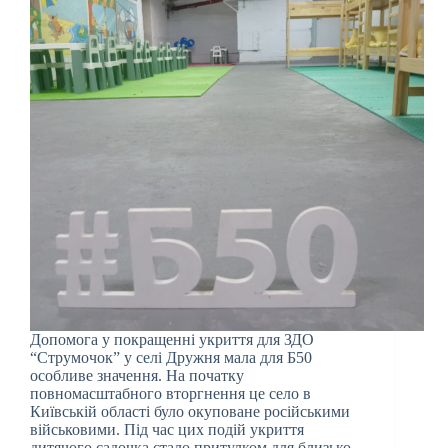
Допомога у покращенні укриття для ЗДО
“Струмочок” у селі Дружня мала для Б50
особливе значення. На початку
повномасштабного вторгнення це село в
Київській області було окуповане російськими
військовими. Під час цих подій укриття
дитячого садочка стало притулком для близько