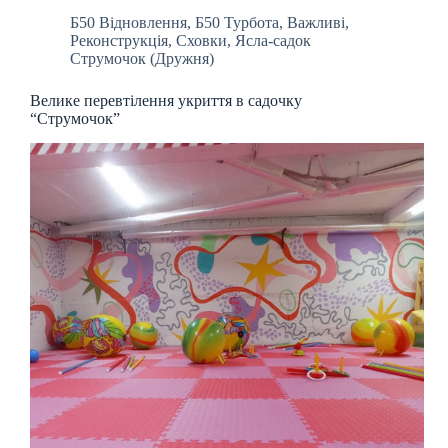
Б50 Відновлення
,
Б50 Турбота
,
Важливі
,
Реконструкція
,
Сховки
,
Ясла-садок
Струмочок (Дружня)
Велике перевтілення укриття в садочку
“Струмочок”