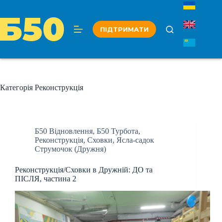
Перейти
до
вмісту
ПІДТРИМАТИ
Категорія
Реконструкція
Б50 Відновлення
,
Б50 Турбота
,
Реконструкція
,
Сховки
,
Ясла-садок
Струмочок (Дружня)
Реконструкція/Сховки в Дружній: ДО та
ПІСЛЯ, частина 2