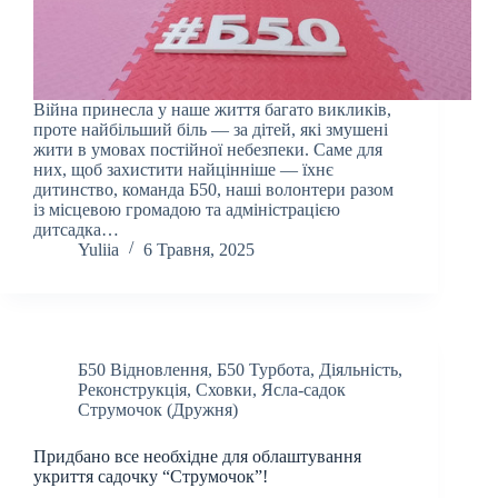
Війна принесла у наше життя багато викликів,
проте найбільший біль — за дітей, які змушені
жити в умовах постійної небезпеки. Саме для
них, щоб захистити найцінніше — їхнє
дитинство, команда Б50, наші волонтери разом
із місцевою громадою та адміністрацією
дитсадка…
Yuliia
6 Травня, 2025
Б50 Відновлення
,
Б50 Турбота
,
Діяльність
,
Реконструкція
,
Сховки
,
Ясла-садок
Струмочок (Дружня)
Придбано все необхідне для облаштування
укриття садочку “Струмочок”!