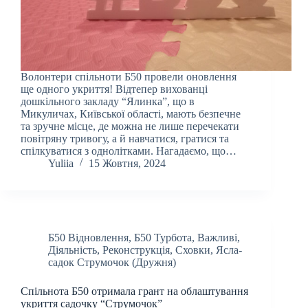
Волонтери спільноти Б50 провели оновлення
ще одного укриття! Відтепер вихованці
дошкільного закладу “Ялинка”, що в
Микуличах, Київської області, мають безпечне
та зручне місце, де можна не лише перечекати
повітряну тривогу, а й навчатися, гратися та
спілкуватися з однолітками. Нагадаємо, що…
Yuliia
15 Жовтня, 2024
Б50 Відновлення
,
Б50 Турбота
,
Важливі
,
Діяльність
,
Реконструкція
,
Сховки
,
Ясла-
садок Струмочок (Дружня)
Спільнота Б50 отримала грант на облаштування
укриття садочку “Струмочок”