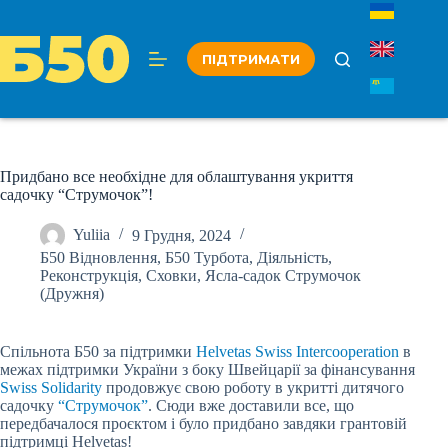
Перейти
до
вмісту
ПІДТРИМАТИ
Придбано все необхідне для облаштування укриття
садочку “Струмочок”!
Yuliia
9 Грудня, 2024
Б50 Відновлення
,
Б50 Турбота
,
Діяльність
,
Реконструкція
,
Сховки
,
Ясла-садок Струмочок
(Дружня)
Спільнота Б50 за підтримки
Helvetas Swiss Intercooperation
в
межах підтримки України з боку Швейцарії за фінансування
Swiss Solidarity
продовжує свою роботу в укритті дитячого
садочку
“Струмочок”
. Сюди вже доставили все, що
передбачалося проєктом і було придбано завдяки грантовій
підтримці Helvetas!