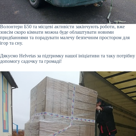
Волонтери Б50 та місцеві активісти закінчують роботи, вже
зовсім скоро кімнати можна буде облаштувати новими
придбаннями та порадувати малечу безпечним простором для
ігор та сну.
Дякуємо Helvetas за підтримку нашої ініціативи та таку потрібну
допомогу садочку та громаді!