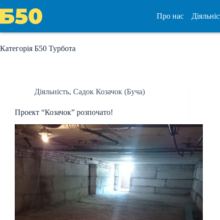
Перейти
до
Про нас
Діяльніс
вмісту
Категорія
Б50 Турбота
Діяльність
,
Садок Козачок (Буча)
Проект “Козачок” розпочато!