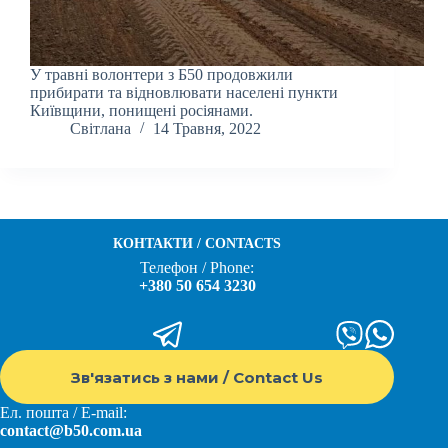
У травні волонтери з Б50 продовжили
прибирати та відновлювати населені пункти
Київщини, понищені росіянами.
Світлана
14 Травня, 2022
КОНТАКТИ / CONTACTS
Телефон / Phone:
+380 50 654 3230
Зв'язатись з нами / Contact Us
Ел. пошта / E-mail:
contact@b50.com.ua