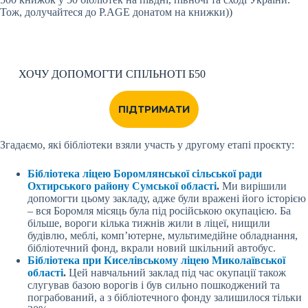
Тож, долучайтеся до P.AGE донатом на книжки))
ХОЧУ ДОПОМОГТИ СПІЛЬНОТІ Б50
ПІДТРИМАТИ
Згадаємо, які бібліотеки взяли участь у другому етапі проєкту:
Бібліотека ліцею Боромлянської сільської ради
Охтирського району Сумської області
.
Ми вирішили
допомогти цьому закладу, адже були вражені його історією
– вся Боромля місяць була під російською окупацією. Ба
більше, вороги кілька тижнів жили в ліцеї, нищили
будівлю, меблі, комп’ютерне, мультимедійне обладнання,
бібліотечний фонд, вкрали новий шкільний автобус.
Бібліотека при Киселівському ліцею Миколаївської
області
.
Цей навчальний заклад
під час окупації також
слугував базою ворогів і був сильно пошкоджений та
пограбований, а з бібліотечного фонду залишилося тільки