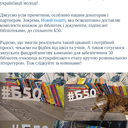
українізації молоді!
Дякуємо усім причетним, особливо нашим донаторам і
партнерам. Зокрема,
Новій пошті
, яка безкоштовно доставляє
комплекти книжок до бібліотек і документи, підписані
бібліотеками, до спільноти Б50.
Радіємо, що змогли реалізувати такий цікавий і потрібний
проєкт, чекаємо на фідбек від шкіл та учнів. А також готуємося
запускати фандрейзингову кампанію для забезпечення 50
бібліотек-учасниць всеукраїнського етапу крутою розвивальною
літературою. Тож слідкуйте за новинами!