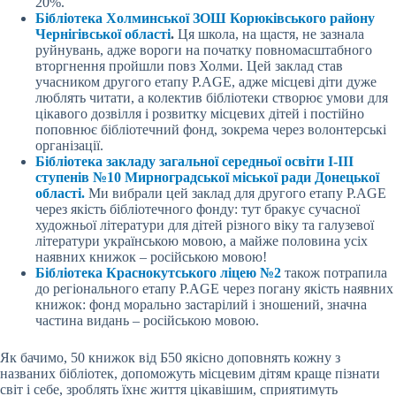
20%.
Бібліотека Холминської ЗОШ Корюківського району
Чернігівської області
.
Ця школа, на щастя, не зазнала
руйнувань, адже вороги на початку повномасштабного
вторгнення пройшли повз Холми. Цей заклад став
учасником другого етапу P.AGE, адже місцеві діти дуже
люблять читати, а колектив бібліотеки створює умови для
цікавого дозвілля і розвитку місцевих дітей і постійно
поповнює бібліотечний фонд, зокрема через волонтерські
організації.
Бібліотека закладу загальної середньої освіти І-ІІІ
ступенів №10 Мирноградської міської ради Донецької
області.
Ми вибрали цей заклад для другого етапу P.AGE
через якість бібліотечного фонду: тут бракує сучасної
художньої літератури для дітей різного віку та галузевої
літератури українською мовою, а майже половина усіх
наявних книжок – російською мовою!
Бібліотека Краснокутського ліцею №2
також потрапила
до регіонального етапу P.AGE через погану якість наявних
книжок: фонд морально застарілий і зношений, значна
частина видань – російською мовою.
Як бачимо, 50 книжок від Б50 якісно доповнять кожну з
названих бібліотек, допоможуть місцевим дітям краще пізнати
світ і себе, зроблять їхнє життя цікавішим, сприятимуть