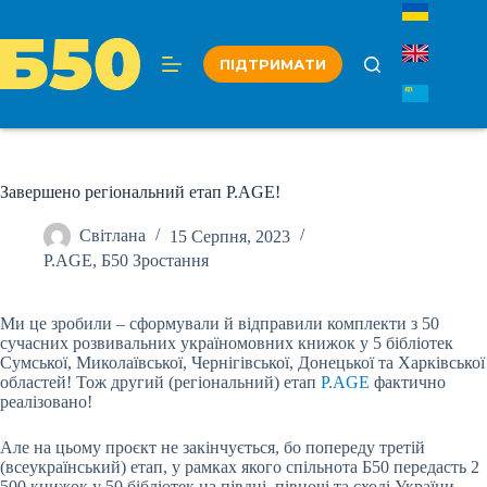
Перейти
до
вмісту
ПІДТРИМАТИ
Завершено регіональний етап P.AGE!
Світлана
15 Серпня, 2023
P.AGE
,
Б50 Зростання
Ми це зробили – сформували й відправили комплекти з 50
сучасних розвивальних україномовних книжок у 5 бібліотек
Сумської, Миколаївської, Чернігівської, Донецької та Харківської
областей! Тож другий (регіональний) етап
P.AGE
фактично
реалізовано!
Але на цьому проєкт не закінчується, бо попереду третій
(всеукраїнський) етап, у рамках якого спільнота Б50 передасть 2
500 книжок у 50 бібліотек на півдні, півночі та сході України.