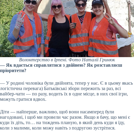
Волонтерство в Ірпені. Фото Наталії Гринюк
— Як вдається справлятися з двійнею? Як розставляєш
пріоритети?
— У родині чоловіка були двійнята, тепер у нас. Є в цьому якась
логістична перевага) Батьківські збори пережить за раз, всі
вайбер-чати — по разу, водить їх в одне місце, в них свої ігри,
можуть гратися вдвох.
Діти — найперше, важливо, щоб вони насамперед були
нагодовані, і щоб ми провели час разом. Якщо я бачу, що мені є
куди їх діть, то… на тиждень планую, в який день куди я їду,
коли з малими, коли можу навіть з подругою зустрітися.