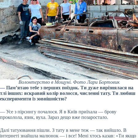
Волонтерство в Мощуні. Фото Лари Бортовик
— Пам’ятаю тебе з перших поїздок. Ти дуже вирізнялася на
тлі інших: яскравий колір волосся, численні тату. Ти любиш
експерименти із зовнішністю?
— Усе з пірсингу почалося. Я в Київ приїхала — брову
проколола, язик, вуха. Зараз дещо вже позаростало.
Далі татуювання пішли. З тату в мене теж — так вийшло. В
інтернеті знайшла малюнок — і все! Мені хтось казав: «Ти якщо