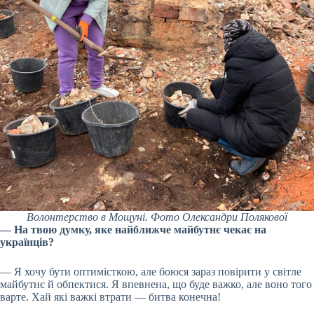
Волонтерство в Мощуні. Фото Олександри Полякової
— На твою думку, яке найближче майбутнє чекає на
українців?
— Я хочу бути оптимісткою, але боюся зараз повірити у світле
майбутнє й обпектися. Я впевнена, що буде важко, але воно того
варте. Хай які важкі втрати — битва конечна!