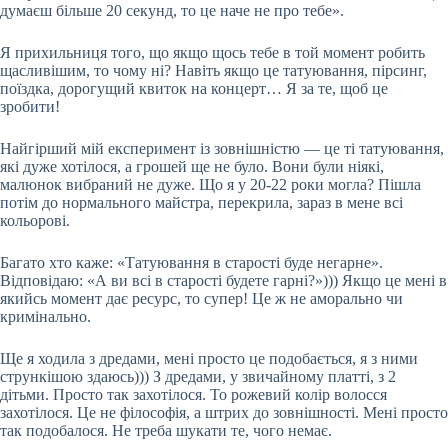
думаєш більше 20 секунд, то це наче не про тебе».
Я прихильниця того, що якщо щось тебе в той момент робить
щасливішим, то чому ні? Навіть якщо це татуювання, пірсинг,
поїздка, дорогущий квиток на концерт… Я за те, щоб це
зробити!
Найгірший мій експеримент із зовнішністю — це ті татуювання,
які дуже хотілося, а грошей ще не було. Вони були ніякі,
малюнок вибраний не дуже. Що я у 20-22 роки могла? Пішла
потім до нормального майстра, перекрила, зараз в мене всі
кольорові.
Багато хто каже: «Татуювання в старості буде негарне».
Відповідаю: «А ви всі в старості будете гарні?»))) Якщо це мені в
якийсь момент дає ресурс, то супер! Це ж не аморально чи
кримінально.
Ще я ходила з дредами, мені просто це подобається, я з ними
стрункішою здаюсь))) З дредами, у звичайному платті, з 2
дітьми. Просто так захотілося. То рожевий колір волосся
захотілося. Це не філософія, а штрих до зовнішності. Мені просто
так подобалося. Не треба шукати те, чого немає.