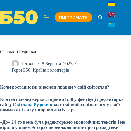
Перейти
до
вмісту
ПІДТРИМАТИ
Світлана Рудоквас
Наталя
8 Березня, 2023
Герої Б50
,
Країна волонтерів
Коли востаннє ви вносили правки у свій світогляд?
Контент-менеджерка сторінки Б50 у фейсбуці і редакторка
сайту
Світлана Рудоквас
має сміливість зізнатися у своїх
помилках і силу виправляти їх зараз.
«До» 24-го вона була редакторкою економічних текстів і не
вірила у війну. А зараз переважно пише про громадське —