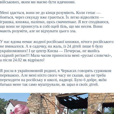
військових, яким ми маємо бути вдячними.
Мені здається, вони не до кінця розуміють. Коли гепає —
бояться, через секунду вже граються. Їх легко відволікти —
іграшка, книжка, наліпки, щось смачненьке. Я все сподіваюся,
що вони не пронесуть в собі оцей біль, що ми несем. Вони
мають розуміти, але не відчувати цього зла.
У нас вдома немає жодної російської книжки, нічого російського
не вмикалося. А в садочку, на жаль, із 24 дітей лише 6 було
україномовних! І це центр Києва — Печерськ, не якийсь
східний регіон!!! Мала часом приносила мені «руські словєчкі»,
а після 24.02 як відрізало!
Я росла в україномовній родині, в Черкасах говорять суржиком
переважно. Але мені ніхто свого часу не сказав, що не треба
переходити на російську в школі, надворі. Було б добре, якби
батьки мене так само муштрували, як зараз я своїх дітей.