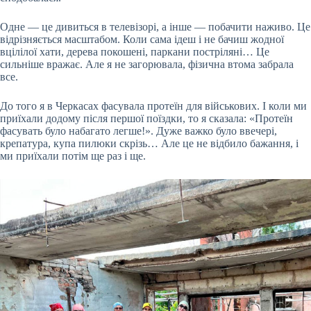
Одне — це дивиться в телевізорі, а інше — побачити наживо. Це
відрізняється масштабом. Коли сама ідеш і не бачиш жодної
вцілілої хати, дерева покошені, паркани постріляні… Це
сильніше вражає. Але я не загорювала, фізична втома забрала
все.
До того я в Черкасах фасувала протеїн для військових. І коли ми
приїхали додому після першої поїздки, то я сказала: «Протеїн
фасувать було набагато легше!». Дуже важко було ввечері,
крепатура, купа пилюки скрізь… Але це не відбило бажання, і
ми приїхали потім ще раз і ще.