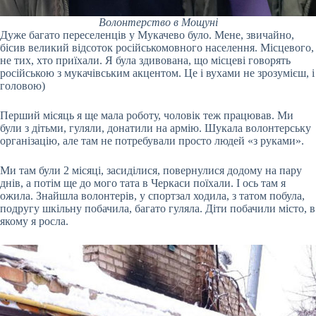
Волонтерство в Мощуні
Дуже багато переселенців у Мукачево було. Мене, звичайно,
бісив великий відсоток російськомовного населення. Місцевого,
не тих, хто приїхали. Я була здивована, що місцеві говорять
російською з мукачівським акцентом. Це і вухами не зрозумієш, і
головою)
Перший місяць я ще мала роботу, чоловік теж працював. Ми
були з дітьми, гуляли, донатили на армію. Шукала волонтерську
організацію, але там не потребували просто людей «з руками».
Ми там були 2 місяці, засиділися, повернулися додому на пару
днів, а потім ще до мого тата в Черкаси поїхали. І ось там я
ожила. Знайшла волонтерів, у спортзал ходила, з татом побула,
подругу шкільну побачила, багато гуляла. Діти побачили місто, в
якому я росла.