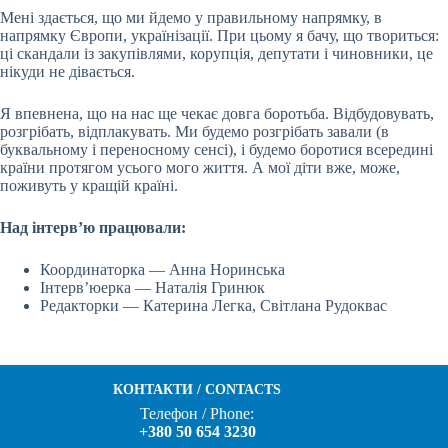
Мені здається, що ми йдемо у правильному напрямку, в
напрямку Європи, українізації. При цьому я бачу, що твориться:
ці скандали із закупівлями, корупція, депутати і чиновники, це
нікуди не дівається.
Я впевнена, що на нас ще чекає довга боротьба. Відбудовувать,
розгрібать, відплакувать. Ми будемо розгрібать завали (в
буквальному і переносному сенсі), і будемо боротися всередині
країни протягом усього мого життя. А мої діти вже, може,
поживуть у кращій країні.
Над інтерв’ю працювали:
Координаторка — Анна Норинська
Інтерв’юерка — Наталія Гринюк
Редакторки — Катерина Легка, Світлана Рудоквас
КОНТАКТИ / CONTACTS
Телефон / Phone:
+380 50 654 3230