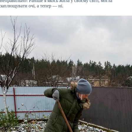
неправильно! Раніше я якось жила у своєму світі, могла
заплющувати очі, а тепер — ні.