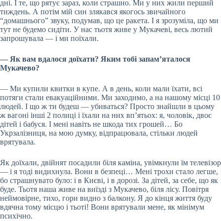
дні. І те, що рятує зараз, коли страшно. Ми у них жили перший
тиждень. А потім мій син злякався якогось звичайного
“домашнього” звуку, подумав, що це ракета. І я зрозуміла, що ми
тут не будемо сидіти. У нас тьотя живе у Мукачеві, весь лютий
запрошувала — і ми поїхали.
— Як вам вдалося доїхати? Яким тобі запам’яталося
Мукачево?
— Ми купили квитки в купе. А в день, коли мали їхати, всі
потяги стали евакуаційними. Ми заходимо, а на нашому місці 10
людей. І що ж ти будеш — убиваться? Просто знайшли в цьому
ж вагоні інші 2 полиці і їхали на них вп’ятьох: я, чоловік, двоє
дітей і бабуся. І мені навіть не шкода тих грошей… Бо
Укрзалізниця, на мою думку, відпрацювала, стільки людей
врятувала.
Як доїхали, двійнят посадили біля каміна, увімкнули їм телевізор
— і я тоді видихнула. Вони в безпеці… Мені трохи стало легше,
бо страшнувато було: і в Києві, і в дорозі. За дітей, за себе, що як
буде. Тьотя наша живе на виїзді з Мукачево, біля лісу. Повітря
неймовірне, тихо, гори видно з балкону. Я до кінця життя буду
вдячна тому місцю і тьоті! Вони врятували мене, як мінімум
психічно.