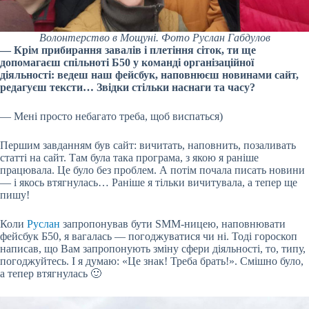
Волонтерство в Мощуні. Фото Руслан Габдулов
— Крім прибирання завалів і плетіння сіток, ти ще
допомагаєш спільноті Б50 у команді організаційної
діяльності: ведеш наш фейсбук, наповнюєш новинами сайт,
редагуєш тексти… Звідки стільки наснаги та часу?
— Мені просто небагато треба, щоб виспаться)
Першим завданням був сайт: вичитать, наповнить, позаливать
статті на сайт. Там була така програма, з якою я раніше
працювала. Це було без проблем. А потім почала писать новини
— і якось втягнулась… Раніше я тільки вичитувала, а тепер ще
пишу!
Коли
Руслан
запропонував бути SMM-ницею, наповнювати
фейсбук Б50, я вагалась — погоджуватися чи ні. Тоді гороскоп
написав, що Вам запропонують зміну сфери діяльності, то, типу,
погоджуйтесь. І я думаю: «Це знак! Треба брать!». Смішно було,
а тепер втягнулась 🙂