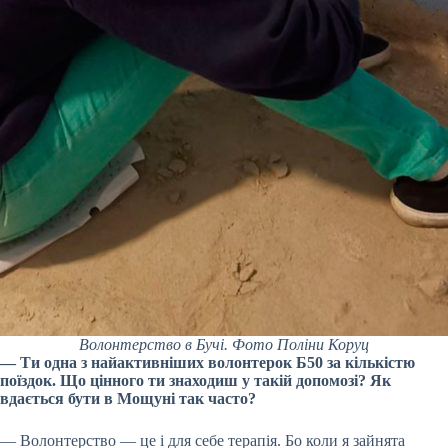
Волонтерство в Бучі. Фото Поліни Коруц
— Ти одна з найактивніших волонтерок Б50 за кількістю
поїздок. Що цінного ти знаходиш у такій допомозі? Як
вдається бути в Мощуні так часто?
— Волонтерство — це і для себе терапія. Бо коли я зайнята