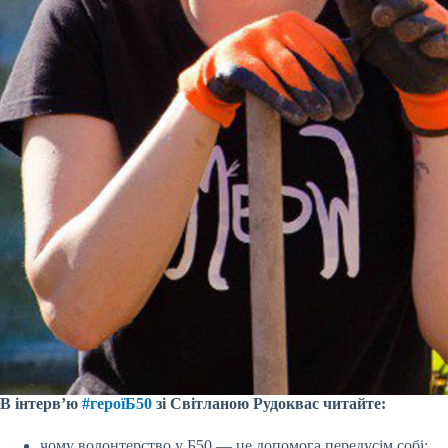
В інтерв’ю
#героїБ50
зі Світланою Рудоквас читайте:
чому волонтерство у Б50 — це допомога передусім собі;