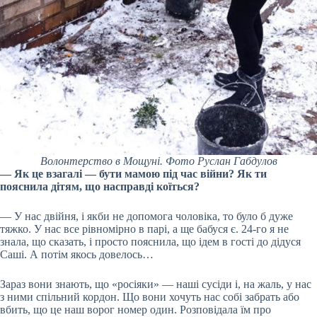
Волонтерство в Мощуні. Фото
Руслан Габдулов
— Як це взагалі — бути мамою під час війни? Як ти
пояснила дітям, що насправді коїться?
— У нас двійня, і якби не допомога чоловіка, то було б дуже
тяжко. У нас все рівномірно в парі, а ще бабуся є. 24-го я не
знала, що сказать, і просто пояснила, що ідем в гості до дідуся
Саші. А потім якось довелось…
Зараз вони знають, що «росіяки» — наші сусіди і, на жаль, у нас
з ними спільний кордон. Що вони хочуть нас собі забрать або
вбить, що це наш ворог номер один. Розповідала їм про