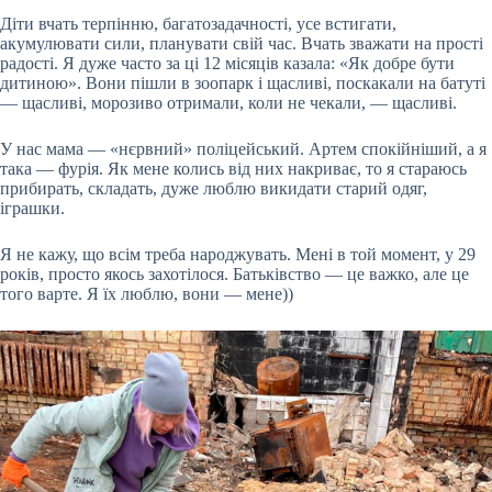
Діти вчать терпінню, багатозадачності, усе встигати,
акумулювати сили, планувати свій час. Вчать зважати на прості
радості. Я дуже часто за ці 12 місяців казала: «Як добре бути
дитиною». Вони пішли в зоопарк і щасливі, поскакали на батуті
— щасливі, морозиво отримали, коли не чекали, — щасливі.
У нас мама — «нєрвний» поліцейський. Артем спокійніший, а я
така — фурія. Як мене колись від них накриває, то я стараюсь
прибирать, складать, дуже люблю викидати старий одяг,
іграшки.
Я не кажу, що всім треба народжувать. Мені в той момент, у 29
років, просто якось захотілося. Батьківство — це важко, але це
того варте. Я їх люблю, вони — мене))