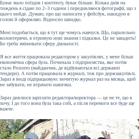
Буває мало поїздок і контенту, буває більше. Кілька днів на
тиждень я сідаю по 2–3 години і передивляюся фотографії, що з
цього вийде. Думаю, про що написати у фейсбук, накидую в
голові й оформляю. Відносно швидко.
Мені подобається, що я тут ще чомусь навчуся. Що, паралельно
волонтерячи, я отримую нові знання і підказки. Це не завадить!
Бо треба змінювати сферу діяльності.
Я все життя працювала редактором у закупівлях, у мене більш
економічна сфера була. Починала з підприємства, яке потім
стало Prozorro (майданчик, де відбуваються всі державні
тендери). А потім працювала в журналі, теж про держзакупівлі.
Зараз я іноді підпрацьовую: вичитую журнал раз на місяць, щоб
не забувати, не втрачати навички.
Зараз дивлюся зарплати редактора/коректора — це не те, що я
хочу. І до того вона була така собі, а після перемоги все буде ще
важче.