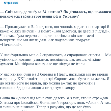
— Світлано, де ти була 24 лютого? Як дізналась, що почалося
повномасштабне вторгнення рф в Україну?
—
Прокинулась о 5-ій від того, що чоловік ходить по квартирі й
каже: «Якісь вибухи», я йому: «Тобі здається, це двері в під’їзді».
Чи я така була переконлива, чи настільки він хотів мені
повірити, що ми лягли далі. Аж подзвонила подруга:
«Почалось!».
У нас будильник мав о 7 спрацювать, а спрацювала сирена… Ми
увімкнули новини, умилися, поснідали. Так легше, чіткіше
думаєш. Ми зібрали валізу, але ще нікуди не їхали.
У нас квитки були на 3 березня в Прагу, настільки ми не вірили
в те, що у ХХІ столітті в центрі Європи може бути така жесть. Я
до останнього не вірила, що можна аж так не дружити з
головою. Здорова людина не зрозуміє хвору.
Війна на Донбасі від мене була далеко. Я з тих, хто не страждав.
Я знала про Іловайськ, Донецький аеропорт, полк «Азов». А так,
я сильно не вникала. Тепер я розумію, що це все було