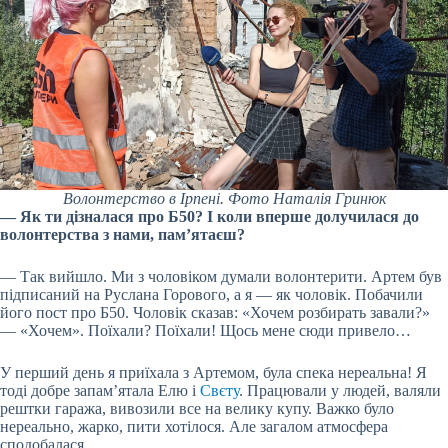
Волонтерство в Ірпені. Фото Наталія Гринюк
— Як ти дізналася про Б50? І коли вперше долучилася до
волонтерства з нами, пам’ятаєш?
— Так вийшло. Ми з чоловіком думали волонтерити. Артем був
підписаний на Руслана Горового, а я — як чоловік. Побачили
його пост про Б50. Чоловік сказав: «Хочем розбирать завали?»
— «Хочем». Поїхали? Поїхали! Щось мене сюди привело…
У перший день я приїхала з Артемом, була спека нереальна! Я
тоді добре запам’ятала Елю і
Свєту
. Працювали у людей, валяли
рештки гаража, вивозили все на велику купу. Важко було
нереально, жарко, пити хотілося. Але загалом атмосфера
сподобалася.