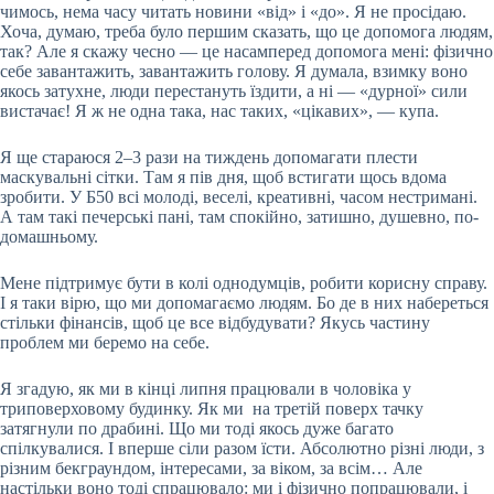
чимось, нема часу читать новини «від» і «до». Я не просідаю.
Хоча, думаю, треба було першим сказать, що це допомога людям,
так? Але я скажу чесно — це насамперед допомога мені: фізично
себе завантажить, завантажить голову. Я думала, взимку воно
якось затухне, люди перестануть їздити, а ні — «дурної» сили
вистачає! Я ж не одна така, нас таких, «цікавих», — купа.
Я ще стараюся 2–3 рази на тиждень допомагати плести
маскувальні сітки. Там я пів дня, щоб встигати щось вдома
зробити. У Б50 всі молоді, веселі, креативні, часом нестримані.
А там такі печерські пані, там спокійно, затишно, душевно, по-
домашньому.
Мене підтримує бути в колі однодумців, робити корисну справу.
І я таки вірю, що ми допомагаємо людям. Бо де в них набереться
стільки фінансів, щоб це все відбудувати? Якусь частину
проблем ми беремо на себе.
Я згадую, як ми в кінці липня працювали в чоловіка у
триповерховому будинку. Як ми на третій поверх тачку
затягнули по драбині. Що ми тоді якось дуже багато
спілкувалися. І вперше сіли разом їсти. Абсолютно різні люди, з
різним бекграундом, інтересами, за віком, за всім… Але
настільки воно тоді спрацювало: ми і фізично попрацювали, і