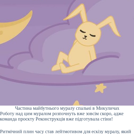
Частина майбутнього муралу спальні в Микуличах
Роботу над цим муралом розпочнуть вже зовсім скоро, адже
команда проєкту Реконструкція вже підготувала стіни!
Ритмічний плин часу став лейтмотивом для ескізу муралу, який