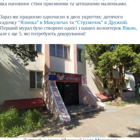
яка наповнює стіни приємними та затишними малюнками.
Зараз ми працюємо одночасно в двох укриттях: дитячого
садочку
“Ялинка” в Микуличах
та
“Струмочок” в Дружній
.
Перший мурал було створено однієї з наших волонтерок
Вікою
,
але є ще 5, які потребують декорування!