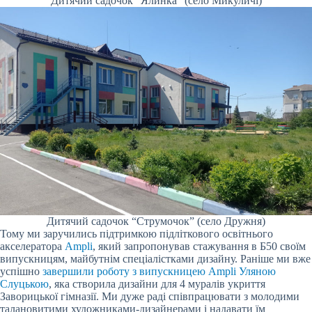
Дитячий садочок “Ялинка” (село Микуличі)
Дитячий садочок “Струмочок” (село Дружня)
Тому ми заручились підтримкою підліткового освітнього
акселератора
Ampli
, який запропонував стажування в Б50 своїм
випускницям, майбутнім спеціалістками дизайну. Раніше ми вже
успішно
завершили роботу з випускницею Ampli Уляною
Слуцькою
, яка створила дизайни для 4 муралів укриття
Заворицької гімназії. Ми дуже раді співпрацювати з молодими
талановитими художниками-дизайнерами і надавати їм