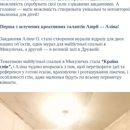
можливість спробувати свої сили з цікавими завданнями. А
головне — мати можливість створювати унікальні та неповторні
малюнки для дітей!
Перша з залучених креативних талантів Ampli — Аліна!
Завданням Аліни О. стало створення муралів відразу для двох
наших об’єктів, один мурал для майбутньої спальні в
Микуличах, а другий — в великій залі в Дружній.
Тематикою майбутньої спальні в Микуличах стала
“Країна
снів”,
і Аліна чудово впоралась з тим, щоб перетворити ідеї та
референси у готові ескізи, враховуючи і розташування ліжечок, і
особливості стін, адже малюнки будуть по всьому периметру
кімнати.