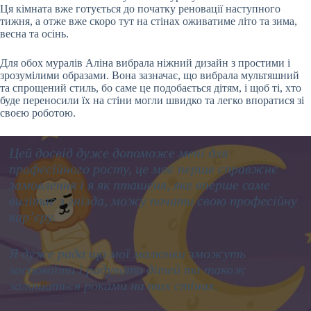
Ця кімната вже готується до початку реновації наступного
тижня, а отже вже скоро тут на стінах оживатиме літо та зима,
весна та осінь.
Для обох муралів Аліна вибрала ніжний дизайн з простими і
зрозумілими образами. Вона зазначає, що вибрала мультяшний
та спрощений стиль, бо саме це подобається дітям, і щоб ті, хто
буде переносили їх на стіни могли швидко та легко впоратися зі
своєю роботою.
Цей досвід дуже допоможе мені для
професійного росту, це моє перше справжнє
замовлення і я як пташеня, яке вперше саме
вилітає з гнізда, можу почати свою професійну
кар’єру.
Я дуже рада що мої малюнки зможуть
заспокоїти і радувати дітей та також
залишаться роками на тих стінах
.