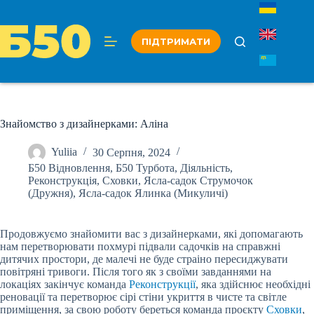
Перейти
до
вмісту
ПІДТРИМАТИ
Знайомство з дизайнерками: Аліна
Yuliia
30 Серпня, 2024
Б50 Відновлення
,
Б50 Турбота
,
Діяльність
,
Реконструкція
,
Сховки
,
Ясла-садок Струмочок
(Дружня)
,
Ясла-садок Ялинка (Микуличі)
Продовжуємо знайомити вас з дизайнерками, які допомагають
нам перетворювати похмурі підвали садочків на справжні
дитячих простори, де малечі не буде страiно пересиджувати
повітряні тривоги. Після того як з своїми завданнями на
локаціях закінчує команда
Реконструкції
, яка здійснює необхідні
реновації та перетворює сірі стіни укриття в чисте та світле
приміщення, за свою роботу береться команда проєкту
Сховки
,