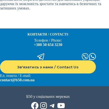
даруючи їх можливість зростати та навчатись в безпечних та
затишних умовах.
КОНТАКТИ / CONTACTS
Телефон / Phone:
+380 50 654 3230
Зв'язатись з нами / Contact Us
Ел. пошта / E-mail:
contact@b50.com.ua
Б50 у соціальних мережах
Facebook
Instagram
Telegram
YouTube