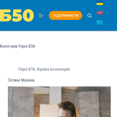
Перейти
до
вмісту
ПІДТРИМАТИ
Категорія
Герої Б50
Герої Б50
,
Країна волонтерів
Тетяна Мазник