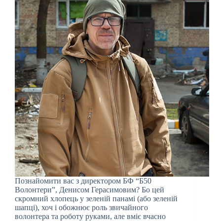
Познайомити вас з директором БФ “Б50
Волонтери”, Денисом Герасимовим? Бо цей
скромний хлопець у зеленій панамі (або зеленій
шапці), хоч і обожнює роль звичайного
волонтера та роботу руками, але вміє вчасно