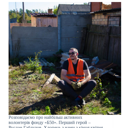
Розповідаємо про найбільш активних
волонтерів фонду «Б50». Перший герой –
Руслан Габдулов. Хлопець з нами з кінця квітня.