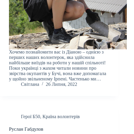
Хочемо познайомити вас із Діаною – однією з
перших наших волонтерок, яка здійснила
найбільше виїздів на роботи у нашій спільноті!
Поки українці з жахом читали новини про
звірства окупантів у Бучі, вона вже допомагала
у щойно звільненому Ірпені. Частенько ми…
Світлана
26 Липня, 2022
Герої Б50
,
Країна волонтерів
Руслан Габдулов