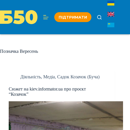
Перейти
до
вмісту
ПІДТРИМАТИ
Позначка
Вересень
Діяльність
,
Медіа
,
Садок Козачок (Буча)
Сюжет на kiev.informator.ua про проєкт
“Козачок”