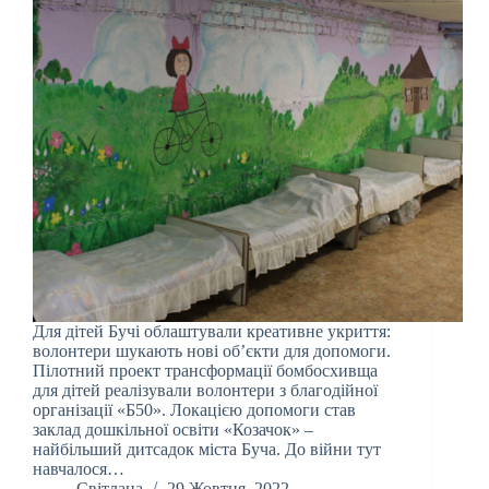
Для дітей Бучі облаштували креативне укриття:
волонтери шукають нові об’єкти для допомоги.
Пілотний проект трансформації бомбосхивща
для дітей реалізували волонтери з благодійної
організації «Б50». Локацією допомоги став
заклад дошкільної освіти «Козачок» –
найбільший дитсадок міста Буча. До війни тут
навчалося…
Світлана
29 Жовтня, 2022