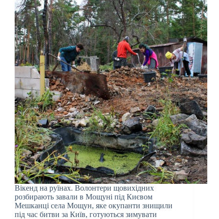
Вікенд на руїнах. Волонтери щовихідних
розбирають завали в Мощуні під Києвом
Мешканці села Мощун, яке окупанти знищили
під час битви за Київ, готуються зимувати