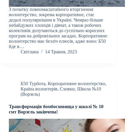
З початку повномасштабного вторгнення
волонтерство, зокрема корпоративне, стає
дедалі популярнішим в Україні. Чимраз більше
небайдужих хлопців і дівчат, а також робочих
колективів долучаються до суспільно корисних
програм на добровільних засадах. Корпоративне
волонтерство має безліч плюсів, адже воно: Б50
йде в…
Світлана
14 Травня, 2023
Б50 Турбота
,
Корпоративне волонтерство
,
Країна волонтерів
,
Сховки
,
Школа №10
(Ворзель)
Трансформація бомбосховища у школі № 10
смт Ворзель закінчена!