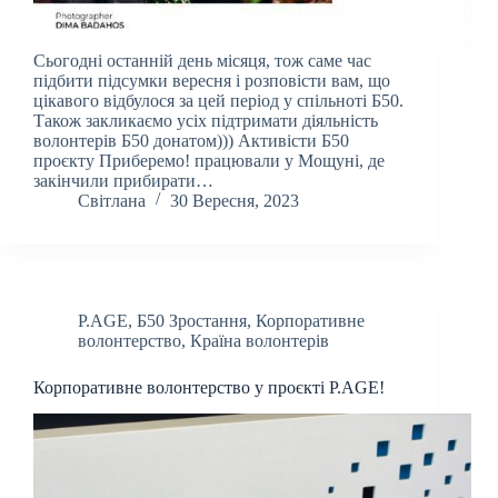
Сьогодні останній день місяця, тож саме час
підбити підсумки вересня і розповісти вам, що
цікавого відбулося за цей період у спільноті Б50.
Також закликаємо усіх підтримати діяльність
волонтерів Б50 донатом))) Активісти Б50
проєкту Приберемо! працювали у Мощуні, де
закінчили прибирати…
Світлана
30 Вересня, 2023
P.AGE
,
Б50 Зростання
,
Корпоративне
волонтерство
,
Країна волонтерів
Корпоративне волонтерство у проєкті P.AGE!