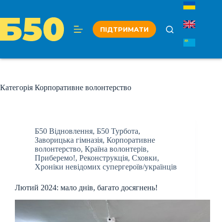
Перейти
до
вмісту
ПІДТРИМАТИ
Категорія
Корпоративне волонтерство
Б50 Відновлення
,
Б50 Турбота
,
Заворицька гімназія
,
Корпоративне
волонтерство
,
Країна волонтерів
,
Приберемо!
,
Реконструкція
,
Сховки
,
Хроніки невідомих супергероїв/українців
Лютий 2024: мало днів, багато досягнень!