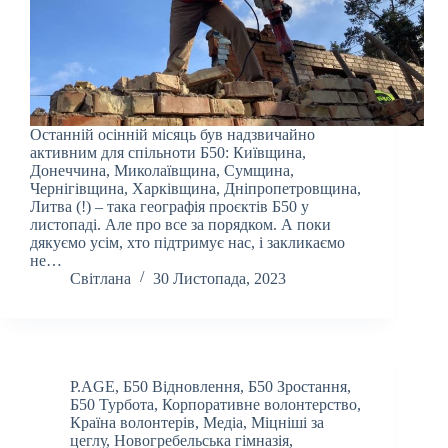
Останній осінній місяць був надзвичайно
активним для спільноти Б50: Київщина,
Донеччина, Миколаївщина, Сумщина,
Чернігівщина, Харківщина, Дніпропетровщина,
Литва (!) – така географія проєктів Б50 у
листопаді. Але про все за порядком. А поки
дякуємо усім, хто підтримує нас, і закликаємо
не…
Світлана
30 Листопада, 2023
P.AGE
,
Б50 Відновлення
,
Б50 Зростання
,
Б50 Турбота
,
Корпоративне волонтерство
,
Країна волонтерів
,
Медіа
,
Міцніші за
цеглу
,
Новогребельська гімназія
,