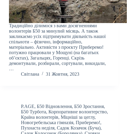
Традиційно ділимося з вами досягненнями
волонтерів Б50 за минулий місяць. А також
закликаємо усіх підтримувати діяльність нашої
спільноти – фізично, інформаційно,
матеріально. Активісти з проєкту Приберемо!
потужно працювали у Мощуні (на багатьох
об’єктах), Загальцях, Горенці. Скрізь
демонтували, розбирали, сортували, викидали,
…
Світлана
31 Жовтня, 2023
P.AGE
,
Б50 Відновлення
,
Б50 Зростання
,
Б50 Турбота
,
Корпоративне волонтерство
,
Країна волонтерів
,
Міцніші за цеглу
,
Новогребельська гімназія
,
Приберемо!
,
Пухнаста неділя
,
Садок Козачок (Буча)
,
Садок Колосочок (Бородянка)
,
Сховки
,