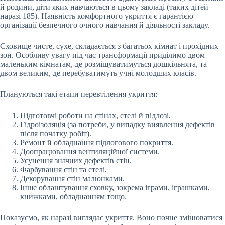
й родини, діти яких навчаються в цьому закладі (таких дітей
наразі 185). Наявність комфортного укриття є гарантією
організації безпечного очного навчання й діяльності закладу.
Сховище чисте, сухе, складається з багатьох кімнат і прохідних
зон. Особливу увагу під час трансформації приділимо двом
маленьким кімнатам, де розміщуватимуться дошкільнята, та
двом великим, де перебуватимуть учні молодших класів.
Плануються такі етапи перевтілення укриття:
Підготовчі роботи на стінах, стелі й підлозі.
Гідроізоляція (за потреби, у випадку виявлення дефектів
після початку робіт).
Ремонт й обладнання підлогового покриття.
Доопрацювання вентиляційної системи.
Усунення значних дефектів стін.
Фарбування стін та стелі.
Декорування стін малюнками.
Інше облаштування сховку, зокрема іграми, іграшками,
книжками, обладнанням тощо.
Показуємо, як наразі виглядає укриття. Воно почне змінюватися