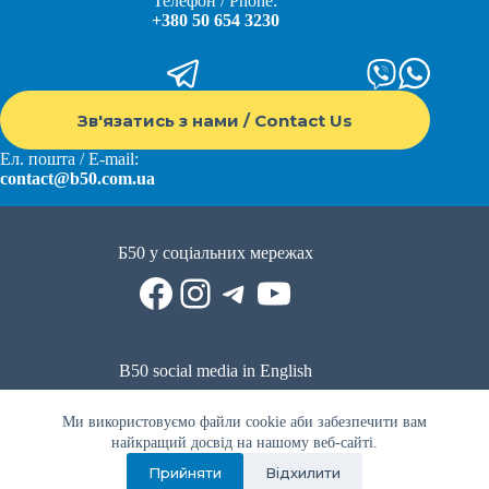
Телефон / Phone:
+380 50 654 3230
Зв'язатись з нами / Contact Us
Ел. пошта / E-mail:
contact@b50.com.ua
Б50 у соціальних мережах
Facebook
Instagram
Telegram
YouTube
B50 social media in English
Reddit
Facebook
LinkedIn
YouTube
WhatsApp
Ми використовуємо файли cookie аби забезпечити вам
Політика приватності
|
Публічна оферта
|
Умови використання
найкращий досвід на нашому веб-сайті.
Прийняти
Відхилити
Privacy Policy
|
Public offer
|
Terms of use