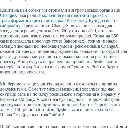
Кошти на цей об’єкт ми отримали від громадської організації
ChangeX
, яка раніше
включила наш пілотний проєкт з
трансформації укриття дитсадка «Козачок» у Бучі до свого
гайдлайну
. Представники ChangeX зв’язалися з нами для
узгодження розміщення кейсу Б50 у них на сайті, а також
запропонували взяти участь в їхньому проєкті. Команда Б50
саме розглядала нове укриття (в Заворичах), тож ми подали
заявку, виконали всі необхідні умови (рекомендації ChangeX,
онлайн-співбесіда, подання документів, складання плану). Після
розгляду заявки ми успішно отримали кошти на реалізацію
проєкту. Вони будуть направлені на придбання будівельних
матеріалів та фарб для трансформації укриття. Роботи будуть
виконані волонтерами.
Ми беремося за це укриття, адже воно є сховком не лише за
документами. Саме тут місцеві мешканці ховалися під час
окупації села на початку російського вторгнення в Україну, у
березні 2022 року. А ховатися було від чого – ворожі обстріли
зруйнували приватні будинки, знищили Свято-Георгіївський
храм зі 150-річною історією, будівля якого вистояла під час
Першої та Другої світової війни!
Найбільш зацікавленою цільовою аудиторією проєкту є освітяни