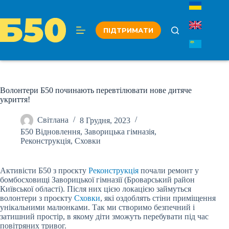
Перейти
до
вмісту
ПІДТРИМАТИ
Волонтери Б50 починають перевтілювати нове дитяче
укриття!
Світлана
8 Грудня, 2023
Б50 Відновлення
,
Заворицька гімназія
,
Реконструкція
,
Сховки
Активісти Б50 з проєкту
Реконструкція
почали ремонт у
бомбосховищі Заворицької гімназії (Броварський район
Київської області). Після них цією локацією займуться
волонтери з проєкту
Сховки
, які оздоблять стіни приміщення
унікальними малюнками. Так ми створимо безпечний і
затишний простір, в якому діти зможуть перебувати під час
повітряних тривог.