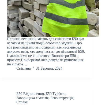
Перший весняний місяць для спільноти Б50 був
багатим на цікаві події, особливо медійні. Про
все розповідаємо за порядком, але насамперед
дякуємо всім, хто долучається до діяльності Б50,
і закликаємо не спинятися! Волонтери Б50 з
проєкту Приберемо! ліквідовували руйнування
на кількох…
Світлана
31 Березня, 2024
Б50 Відновлення
,
Б50 Турбота
,
Заворицька гімназія
,
Реконструкція
,
Сховки