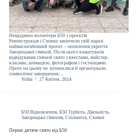
Нещодавно волонтери Б50 з проєктів
Реконструкція і Сховки закінчили свій наразі
наймасштабніший проєкт – оновлення укриття
Заворицької гімназії. Після цього влаштували
відвідувачам гімназії свято з квестами, майстер-
класами, анімацією, фотографом і гостинцями.
Проте на цьому не зупинилися й організували
символічне завершення…
Yuliia
27 Квітня, 2024
Б50 Відновлення
,
Б50 Турбота
,
Діяльність
,
Заворицька гімназія
,
Спільнота
,
Сховки
Перше дитяче свято від Б50