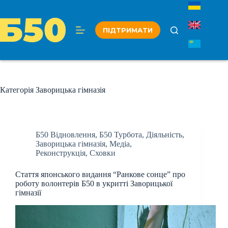
Перейти
до
вмісту
ПІДТРИМАТИ
Категорія
Заворицька гімназія
Б50 Відновлення
,
Б50 Турбота
,
Діяльність
,
Заворицька гімназія
,
Медіа
,
Реконструкція
,
Сховки
Стаття японського видання “Ранкове сонце” про
роботу волонтерів Б50 в укритті Заворицької
гімназії