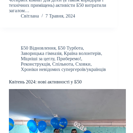
технічних приміщень) активісти Б50 витратили
загалом…
Світлана
7 Травня, 2024
Б50 Відновлення
,
Б50 Турбота
,
Заворицька гімназія
,
Країна волонтерів
,
Міцніші за цеглу
,
Приберемо!
,
Реконструкція
,
Спільнота
,
Сховки
,
Хроніки невідомих супергероїв/українців
Квітень 2024: нові активності у Б50