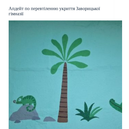
Апдейт по перевтіленню укриття Заворицької
гімназії