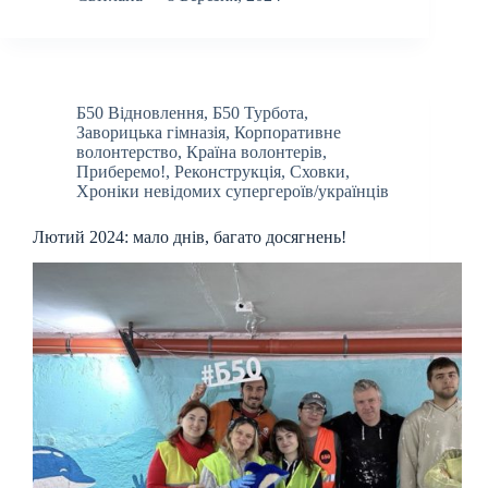
Б50 Відновлення
,
Б50 Турбота
,
Заворицька гімназія
,
Корпоративне
волонтерство
,
Країна волонтерів
,
Приберемо!
,
Реконструкція
,
Сховки
,
Хроніки невідомих супергероїв/українців
Лютий 2024: мало днів, багато досягнень!