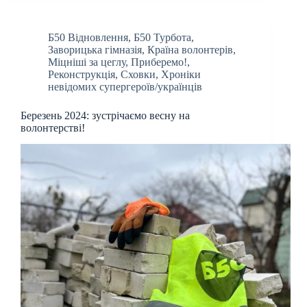
Б50 Відновлення
,
Б50 Турбота
,
Заворицька гімназія
,
Країна волонтерів
,
Міцніші за цеглу
,
Приберемо!
,
Реконструкція
,
Сховки
,
Хроніки
невідомих супергероїв/українців
Березень 2024: зустрічаємо весну на
волонтерстві!