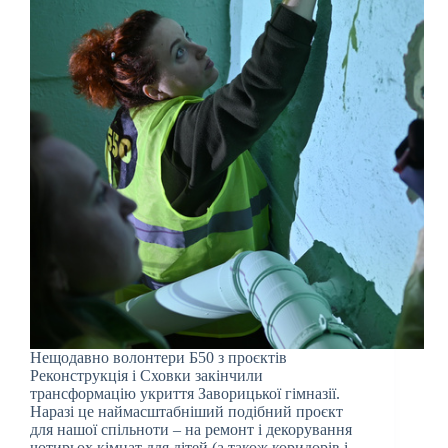
Нещодавно волонтери Б50 з проєктів
Реконструкція і Сховки закінчили
трансформацію укриття Заворицької гімназії.
Наразі це наймасштабніший подібний проєкт
для нашої спільноти – на ремонт і декорування
чотирьох кімнат для дітей (а також коридорів і