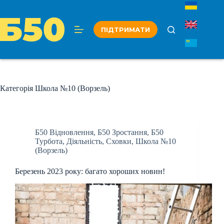
Перейти
до
вмісту
ПІДТРИМАТИ
Категорія
Школа №10 (Ворзель)
Б50 Відновлення
,
Б50 Зростання
,
Б50
Турбота
,
Діяльність
,
Сховки
,
Школа №10
(Ворзель)
Березень 2023 року: багато хороших новин!