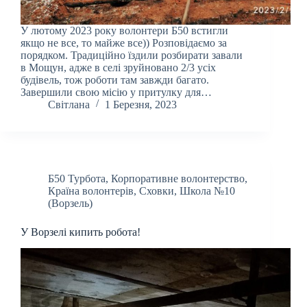
У лютому 2023 року волонтери Б50 встигли
якщо не все, то майже все)) Розповідаємо за
порядком. Традиційно їздили розбирати завали
в Мощун, адже в селі зруйновано 2/3 усіх
будівель, тож роботи там завжди багато.
Завершили свою місію у притулку для…
Світлана
1 Березня, 2023
Б50 Турбота
,
Корпоративне волонтерство
,
Країна волонтерів
,
Сховки
,
Школа №10
(Ворзель)
У Ворзелі кипить робота!