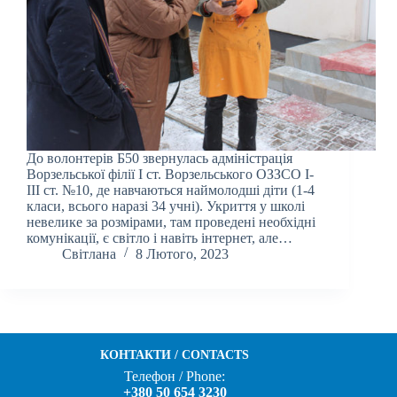
До волонтерів Б50 звернулась адміністрація
Ворзельської філії І ст. Ворзельського ОЗЗСО І-
ІІІ ст. №10, де навчаються наймолодші діти (1-4
класи, всього наразі 34 учні). Укриття у школі
невелике за розмірами, там проведені необхідні
комунікації, є світло і навіть інтернет, але…
Світлана
8 Лютого, 2023
КОНТАКТИ / CONTACTS
Телефон / Phone:
+380 50 654 3230