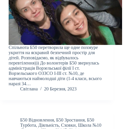
Спільнота Б50 перетворила ще одне похмуре
укриття на яскравий безпечний простір для
дітей. Розповідаємо, як відбувалось
перевтілення))) До волонтерів Б50 звернулась
адміністрація Ворзельської філії І ст.
Ворзельського ОЗЗСО І-ІІІ ст. №10, де
навчаються наймолодші діти (1-4 класи, всього
наразі 34…
Світлана
20 Березня, 2023
Б50 Відновлення
,
Б50 Зростання
,
Б50
Турбота
,
Діяльність
,
Сховки
,
Школа №10