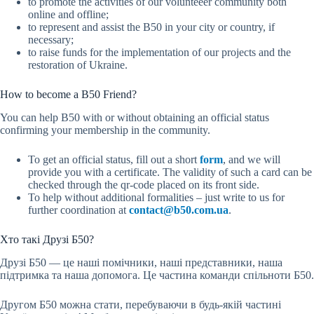
to promote the activities of our volunteeer community both
online and offline;
to represent and assist the B50 in your city or country, if
necessary;
to raise funds for the implementation of our projects and the
restoration of Ukraine.
How to become a B50 Friend?
You can help B50 with or without obtaining an official status
confirming your membership in the community.
To get an official status, fill out a short
form
, and we will
provide you with a certificate. The validity of such a card can be
checked through the qr-code placed on its front side.
To help without additional formalities – just write to us for
further coordination at
contact@b50.com.ua
.
Хто такі Друзі Б50?
Друзі Б50 — це наші помічники, наші представники, наша
підтримка та наша допомога. Це частина команди спільноти Б50.
Другом Б50 можна стати, перебуваючи в будь-якій частині