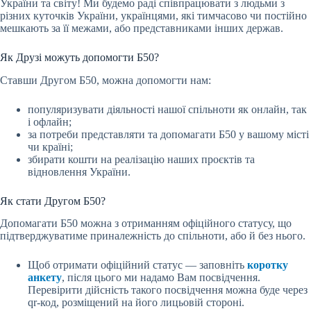
України та світу! Ми будемо раді співпрацювати з людьми з
різних куточків України, українцями, які тимчасово чи постійно
мешкають за її межами, або представниками інших держав.
Як Друзі можуть допомогти Б50?
Ставши Другом Б50, можна допомогти нам:
популяризувати діяльності нашої спільноти як онлайн, так
і офлайн;
за потреби представляти та допомагати Б50 у вашому місті
чи країні;
збирати кошти на реалізацію наших проєктів та
відновлення України.
Як стати Другом Б50?
Допомагати Б50 можна з отриманням офіційного статусу, що
підтверджуватиме приналежність до спільноти, або й без нього.
Щоб отримати офіційний статус — заповніть
коротку
анкету
, після цього ми надамо Вам посвідчення.
Перевірити дійсність такого посвідчення можна буде через
qr-код, розміщений на його лицьовій стороні.