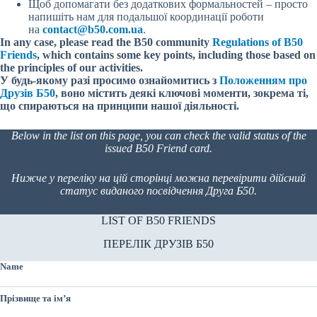
Щоб допомагати без додаткових формальностей – просто
напишіть нам для подальшої координації роботи
на
contact@b50.com.ua
.
In any case, please read the B50 community
Regulations of B50
Friends
, which contains some key points, including those based on
the principles of our activities.
У будь-якому разі просимо ознайомитись з
Положенням про
Друзів Б50
, воно містить деякі ключові моменти, зокрема ті,
що спираються на принципи нашої діяльності.
Below in the list on this page, you can check the valid status of the
issued B50 Friend card.
Нижче у переліку на цій сторінці можна перевірити дійсний
статус виданого посвідчення Друга Б50.
LIST OF B50 FRIENDS
ПЕРЕЛІК ДРУЗІВ Б50
Name
Прізвище та ім’я