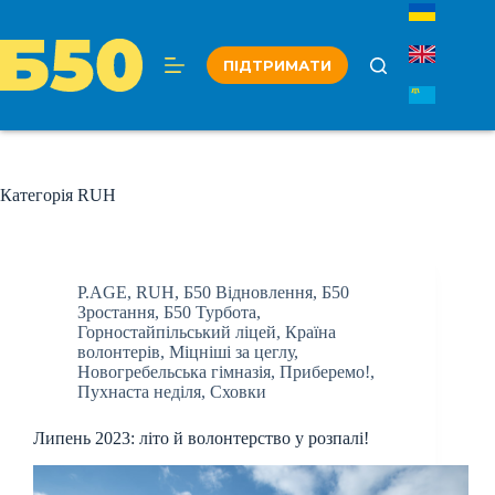
Перейти
до
вмісту
ПІДТРИМАТИ
Категорія
RUH
P.AGE
,
RUH
,
Б50 Відновлення
,
Б50
Зростання
,
Б50 Турбота
,
Горностайпільський ліцей
,
Країна
волонтерів
,
Міцніші за цеглу
,
Новогребельська гімназія
,
Приберемо!
,
Пухнаста неділя
,
Сховки
Липень 2023: літо й волонтерство у розпалі!