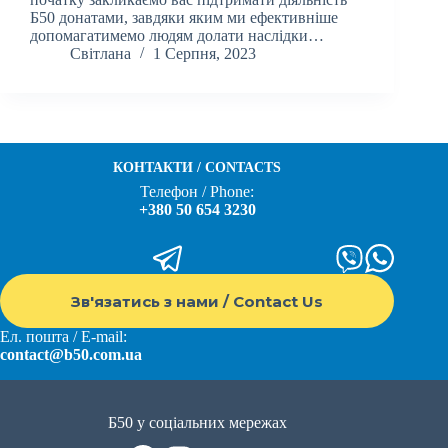
Б50 донатами, завдяки яким ми ефективніше
допомагатимемо людям долати наслідки…
Світлана
1 Серпня, 2023
КОНТАКТИ / CONTACTS
Телефон / Phone:
+380 50 654 3230
Зв'язатись з нами / Contact Us
Ел. пошта / E-mail:
contact@b50.com.ua
Б50 у соціальних мережах